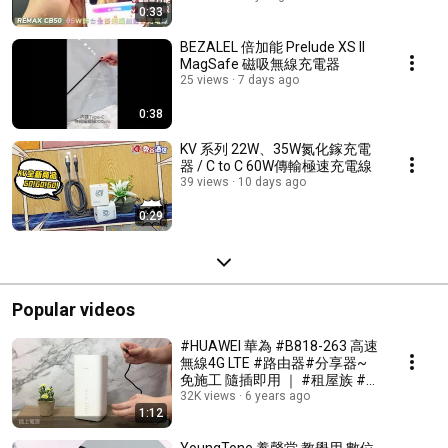
0:33
BEZALEL 倍加能 Prelude XS II
MagSafe 磁吸無線充電器
25 views
7 days ago
0:38
KV 系列 22W、35W氮化鎵充電
器 / C to C 60W傳輸極速充電線
39 views
10 days ago
0:29
Popular videos
#HUAWEI 華為 #B818-263 高速
無線4G LTE #路由器#分享器~
免施工 隨插即用 ｜ #租屋族 #小
家庭 #上網必備神器
32K views
6 years ago
1:12