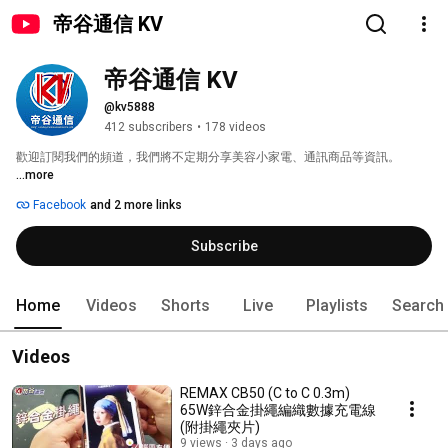
帝谷通信 KV
帝谷通信 KV
@kv5888
412 subscribers
•
178 videos
歡迎訂閱我們的頻道，我們將不定期分享美容小家電、通訊商品等資訊。 
...more
Facebook
and 2 more links
Subscribe
Home
Videos
Shorts
Live
Playlists
Search
Videos
REMAX CB50 (C to C 0.3m)
65W鋅合金掛繩編織數據充電線
(附掛繩夾片)
9 views
3 days ago