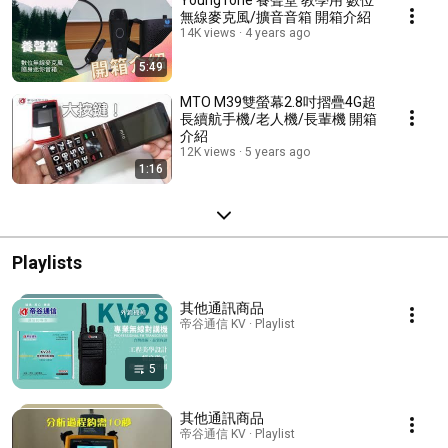
YoungTone 養聲堂 教學用 數位
無線麥克風/擴音音箱 開箱介紹
14K views
4 years ago
5:49
MTO M39雙螢幕2.8吋摺疊4G超
長續航手機/老人機/長輩機 開箱
介紹
12K views
5 years ago
1:16
Playlists
其他通訊商品
帝谷通信 KV · Playlist
5
其他通訊商品
帝谷通信 KV · Playlist