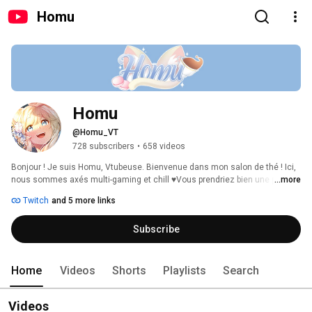
Homu
Homu
@Homu_VT
728 subscribers
•
658 videos
Bonjour ! Je suis Homu, Vtubeuse. Bienvenue dans mon salon de thé ! Ici, 
nous sommes axés multi-gaming et chill ♥Vous prendriez bien une petite 
...more
boisson ? 
Twitch
and 5 more links
Subscribe
Home
Videos
Shorts
Playlists
Search
Videos