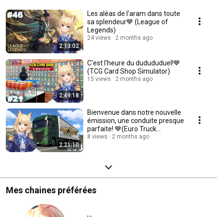
Les aléas de l'aram dans toute
sa splendeur💙 (League of
Legends)
24 views
2 months ago
2:13:02
C'est l'heure du dudududuel!💙
(TCG Card Shop Simulator)
15 views
2 months ago
2:49:18
Bienvenue dans notre nouvelle
émission, une conduite presque
parfaite! 💙(Euro Truck
Simulator 2)
8 views
2 months ago
2:21:10
Mes chaines préférées