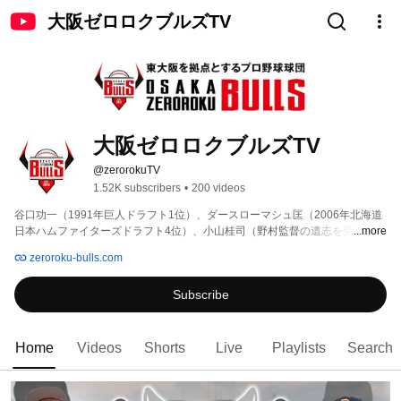
大阪ゼロロクブルズTV
大阪ゼロロクブルズTV
@zerorokuTV
1.52K subscribers
•
200 videos
谷口功一（1991年巨人ドラフト1位）、ダースローマシュ匡（2006年北海道
日本ハムファイターズドラフト4位）、小山桂司（野村監督の遺志を受け継ぐ
...more
男）率いる、プロ野球独立リーグ球団「大阪ゼロロクブルズ」の公式
zeroroku-bulls.com
YouTubeチャンネル。 
Subscribe
Home
Videos
Shorts
Live
Playlists
Search