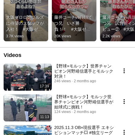
大阪ゼロロクブルズ
藤井コーチvs兵頭て
藤井コーチvs兵
に待望のスタッフが
つ兄　いざ勝
つ兄　試合前イ
入社！　#大阪ゼロ
負！！　#大阪ゼロ
ビュー②　#大阪
ロクブルズ #独立リ
ロクブルズ #パワフ
ロロクブルズ #
3.7K views
20K views
2.2K views
ーグ #スタッフ #新
ルスピリッツ #独立
フルスピリッツ 
卒
リーグ #甲子園
立リーグ #甲子園
#shorts
Videos
【野球×モルック】世界チャン
ピオン河野靖信選手とモルック
対決！
246 views
2 months ago
17:39
【野球×モルック】モルック世
界チャンピオン河野靖信選手が
始球式に挑戦！
124 views
2 months ago
11:13
2025.11.3 OB×現役選手 エキシ
ビションマッチ💥 #独立リーグ