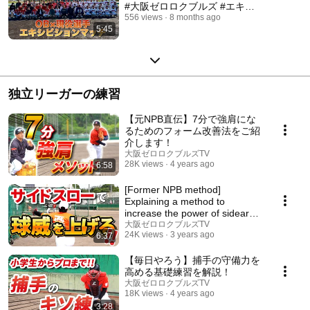
#大阪ゼロロクブルズ #エキシ
ビションマッチ #ダイジェスト
556 views
8 months ago
5:45
独立リーガーの練習
【元NPB直伝】7分で強肩にな
るためのフォーム改善法をご紹
介します！
大阪ゼロロクブルズTV
28K views
4 years ago
6:58
[Former NPB method]
Explaining a method to
increase the power of sidearm
pitches!
大阪ゼロロクブルズTV
24K views
3 years ago
6:37
【毎日やろう】捕手の守備力を
高める基礎練習を解説！
大阪ゼロロクブルズTV
18K views
4 years ago
3:28