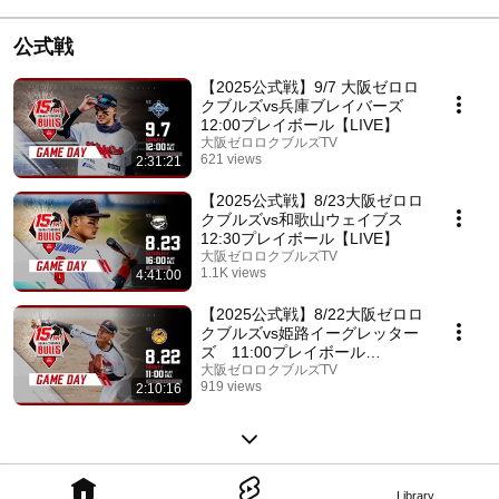
公式戦
【2025公式戦】9/7 大阪ゼロロ
クブルズvs兵庫ブレイバーズ
12:00プレイボール【LIVE】
大阪ゼロロクブルズTV
621 views
2:31:21
Streamed 10 months ago
【2025公式戦】8/23大阪ゼロロ
クブルズvs和歌山ウェイブス
12:30プレイボール【LIVE】
大阪ゼロロクブルズTV
1.1K views
4:41:00
Streamed 11 months ago
【2025公式戦】8/22大阪ゼロロ
クブルズvs姫路イーグレッター
ズ 11:00プレイボール
【LIVE】
大阪ゼロロクブルズTV
919 views
2:10:16
Streamed 11 months ago
Library