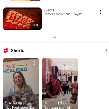
Events
Gomez Productions · Playlist
8
Shorts
Feliz Cumpleños 
Dichter bij Huis - 
Tico Pierhagen | La 
Nieuwjaarsborrel 