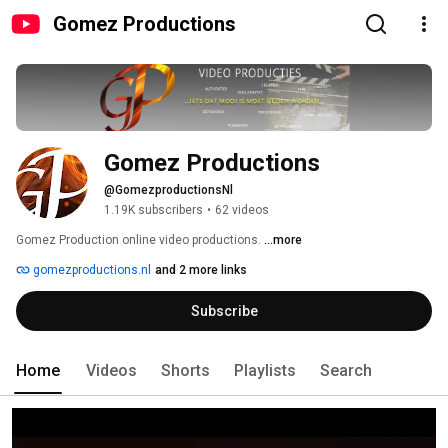
Gomez Productions
Gomez Productions
@GomezproductionsNl
1.19K subscribers
•
62 videos
Gomez Production online video productions. 
...more
gomezproductions.nl
and 2 more links
Subscribe
Home
Videos
Shorts
Playlists
Search