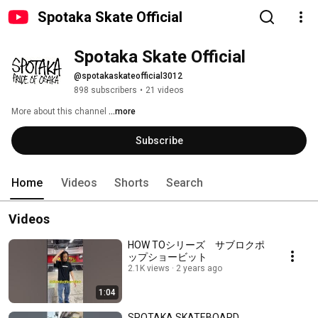
Spotaka Skate Official
Spotaka Skate Official
@spotakaskateofficial3012
898 subscribers
•
21 videos
More about this channel
...more
Subscribe
Home
Videos
Shorts
Search
Videos
HOW TOシリーズ サブロクポ
ップショービット
2.1K views
2 years ago
1:04
SPOTAKA SKATEBOARD