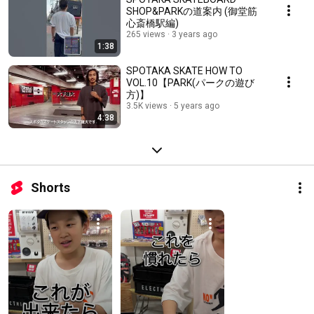
SHOP&PARKの道案内 (御堂筋
心斎橋駅編)
265 views
3 years ago
1:38
SPOTAKA SKATE HOW TO
VOL.10【PARK(パークの遊び
方)】
3.5K views
5 years ago
4:38
Shorts