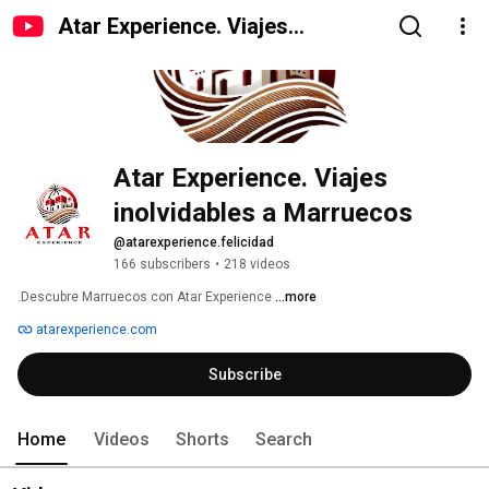
Atar Experience. Viajes
inolvidables a Marruecos
Atar Experience. Viajes 
inolvidables a Marruecos
@atarexperience.felicidad
166 subscribers
•
218 videos
.Descubre Marruecos con Atar Experience 
...more
atarexperience.com
Subscribe
Home
Videos
Shorts
Search