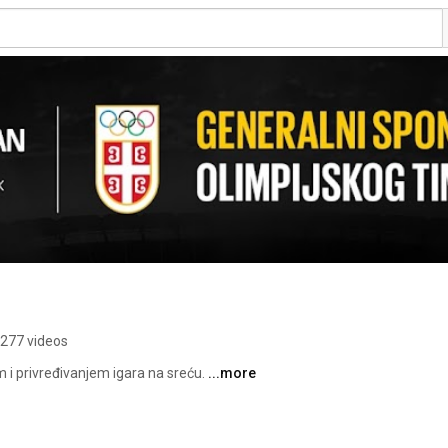
277 videos
i privređivanjem igara na sreću. 
...more