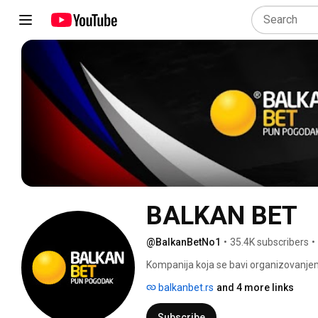
BALKAN BET
@BalkanBetNo1
•
35.4K subscribers
•
Kompanija koja se bavi organizovanjem 
balkanbet.rs
and 4 more links
Subscribe