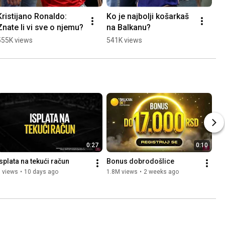
Kristijano Ronaldo: 
Ko je najbolji košarkaš 
Ko
Znate li vi sve o njemu?
na Balkanu?
sp
vr
555K views
541K views
51
0:27
0:10
Isplata na tekući račun
Bonus dobrodošlice
 views
•
10 days ago
1.8M views
•
2 weeks ago