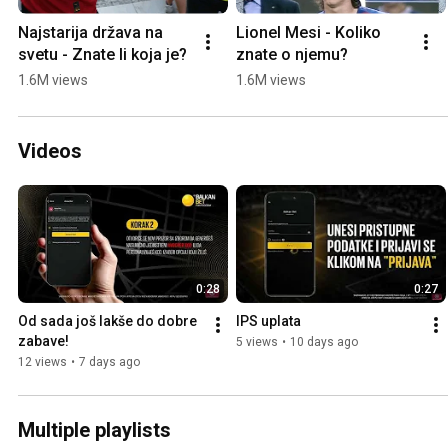
Najstarija država na 
Lionel Mesi - Koliko 
svetu - Znate li koja je?
znate o njemu?
1.6M views
1.6M views
Videos
0:28
0:27
Od sada još lakše do dobre 
IPS uplata
zabave!
5 views
•
10 days ago
12 views
•
7 days ago
Multiple playlists