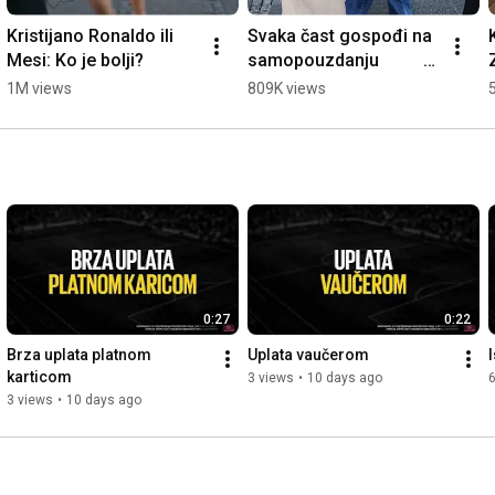
Kristijano Ronaldo ili 
Svaka čast gospođi na 
Mesi: Ko je bolji?
samopouzdanju          
#choda #choda19a 
1M views
809K views
#balkan #srbija 
#beograd
0:27
0:22
Brza uplata platnom 
Uplata vaučerom
karticom
3 views
•
10 days ago
6
3 views
•
10 days ago