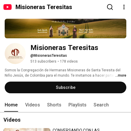
Misioneras Teresitas
Misioneras Teresitas
@MisionerasTeresitas
513 subscribers
•
178 videos
Somos la Congregación de Hermanas Misioneras de Santa Teresita del 
Niño Jesús, de Colombia para el mundo. Te invitamos a hacer parte de 
...more
esta Aventura! 
Subscribe
Home
Videos
Shorts
Playlists
Search
Videos
CONVERSANDO CON LAS