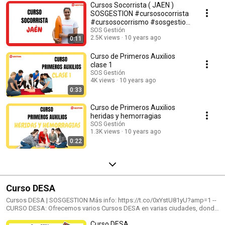
Cursos Socorrista ( JAEN )
SOSGESTION #cursosocorrista
#cursosocorrismo #sosgestion
#formacion JAEN
SOS Gestión
2.5K views
10 years ago
0:11
Curso de Primeros Auxilios
clase 1
SOS Gestión
4K views
10 years ago
0:33
Curso de Primeros Auxilios
heridas y hemorragias
SOS Gestión
1.3K views
10 years ago
0:22
Curso DESA
Cursos DESA | SOSGESTION Más info: https://t.co/0xYstU81yU?amp=1 --
CURSO DESA: Ofrecemos varios Cursos DESA en varias ciudades, donde
podrá obtener la titulación oficial de la Semicyuc. Infórmate más abajo!
Curso DESA
Buscas Cursos DESA y RCP? Gracias a la nueva ley actual que obliga a