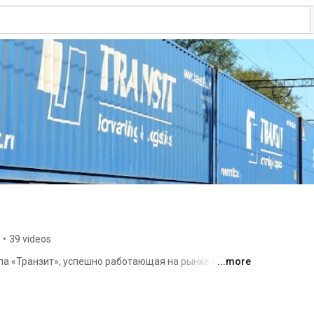
•
39 videos
 «Транзит», успешно работающая на рынке с 2007 
...more
ыше 400 000 TEU. 