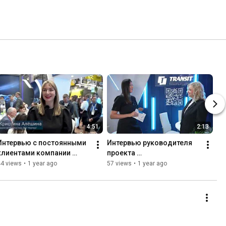
4:51
2:13
Интервью с постоянными 
Интервью руководителя 
клиентами компании 
проекта 
«Транзит» на выставке 
рефрижераторных 
44 views
•
1 year ago
57 views
•
1 year ago
TransRussia 2025
перевозок на выставке 
TransRussia 2025