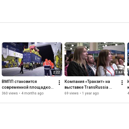
2:22
1:44
ВМПП становится 
Компания «Транзит» на 
современной площадкой 
выставке TransRussia 
с новейшими 
2025
360 views
•
4 months ago
69 views
•
1 year ago
технологиями