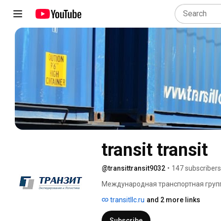
transit transit
@transittransit9032
•
147 subscribers
Международная транспортная группа
года, ежегодно обрабатывающая св
transitllc.ru
and 2 more links
Subscribe