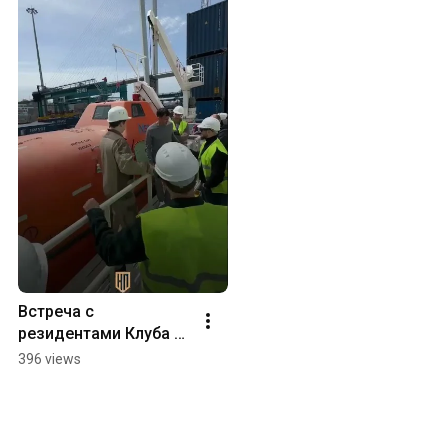
Встреча с 
резидентами Клуба 
предпринимателей 
396 views
Дальнего Востока на 
борту "Транзит 
Тавайза"