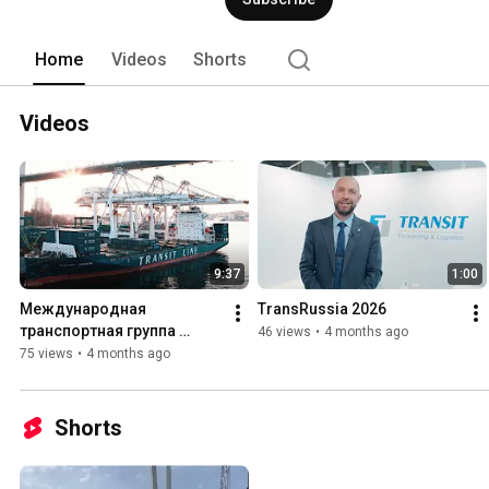
Home
Videos
Shorts
Videos
9:37
1:00
Международная 
TransRussia 2026
транспортная группа 
46 views
•
4 months ago
«ТРАНЗИТ»
75 views
•
4 months ago
Shorts