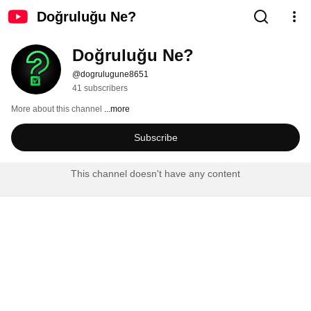
Doğruluğu Ne?
Doğruluğu Ne?
@dogrulugune8651
41 subscribers
More about this channel
...more
Subscribe
This channel doesn't have any content