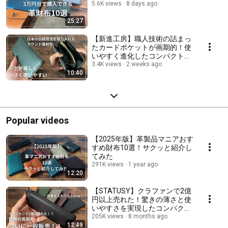
5.6K views
8 days ago
25:27
【新進工房】職人技術の詰まっ
たカードポケットが画期的！使
いやすく進化したコンパクトラ
ウンドファスナー財布
3.4K views
2 weeks ago
10:40
Popular videos
【2025年版】革製品マニアおす
すめ財布10選！サクッと紹介し
てみた
291K views
1 year ago
12:20
【STATUSY】クラファンで2億
円以上売れた！驚きの薄さと使
いやすさを実現したコンパクト
長財布/ステータシー/イルモー
205K views
8 months ago
12:49
ドエア