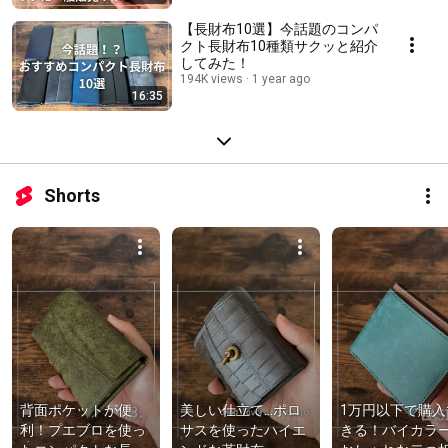
【長財布10選】今話題のコンパ
クト長財布10種類サクッと紹介
してみた！
194K views
1 year ago
16:35
Shorts
背面ポケットが便
美しい仕立て…ポロ
1万円以下で購入
利！プエブロを使っ
サスを使ったハイエ
きる！バイカラ