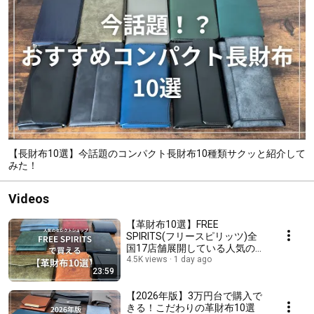
【長財布10選】今話題のコンパクト長財布10種類サクッと紹介して
みた！
Videos
【革財布10選】FREE
SPIRITS(フリースピリッツ)全
国17店舗展開している人気のセ
レクトショップで買える商品を
4.5K views
1 day ago
23:59
金額順にご紹介！
【2026年版】3万円台で購入で
きる！こだわりの革財布10選