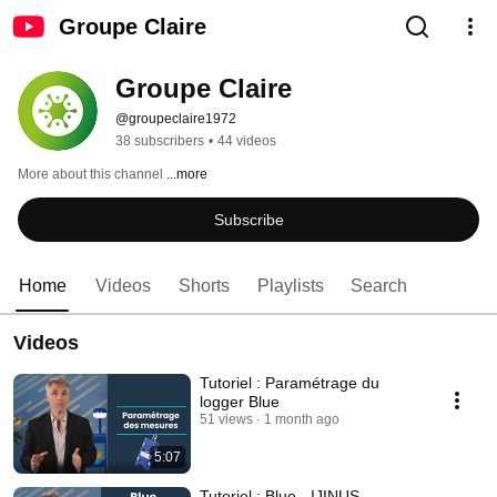
Groupe Claire
Groupe Claire
@groupeclaire1972
38 subscribers
•
44 videos
More about this channel
...more
Subscribe
Home
Videos
Shorts
Playlists
Search
Videos
Tutoriel : Paramétrage du
logger Blue
51 views
1 month ago
5:07
Tutoriel : Blue - IJINUS -