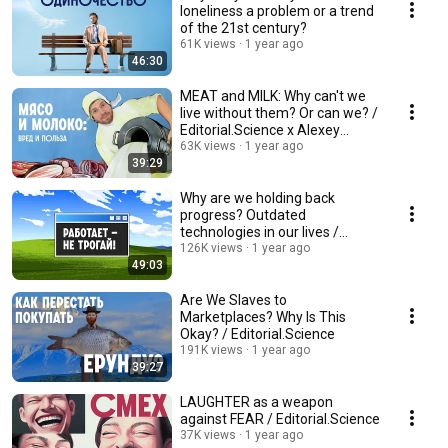
loneliness a problem or a trend
of the 21st century?
61K views
1 year ago
46:30
MEAT and MILK: Why can't we
live without them? Or can we? /
Editorial.Science x Alexey
Vodovozov ...
63K views
1 year ago
39:29
Why are we holding back
progress? Outdated
technologies in our lives /
Editorial.Science
126K views
1 year ago
49:03
Are We Slaves to
Marketplaces? Why Is This
Okay? / Editorial.Science
191K views
1 year ago
39:27
LAUGHTER as a weapon
against FEAR / Editorial.Science
37K views
1 year ago