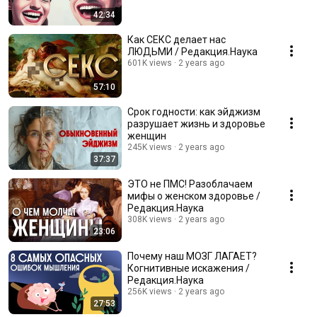
42:34
Как СЕКС делает нас
ЛЮДЬМИ / Редакция.Наука
601K views
2 years ago
57:10
Срок годности: как эйджизм
разрушает жизнь и здоровье
женщин
245K views
2 years ago
37:37
ЭТО не ПМС! Разоблачаем
мифы о женском здоровье /
Редакция.Наука
308K views
2 years ago
23:06
Почему наш МОЗГ ЛАГАЕТ?
Когнитивные искажения /
Редакция.Наука
256K views
2 years ago
27:53