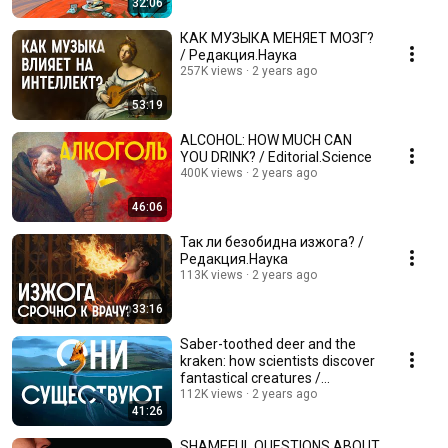
32:06
КАК МУЗЫКА МЕНЯЕТ МОЗГ?
/ Редакция.Наука
257K views
2 years ago
53:19
ALCOHOL: HOW MUCH CAN
YOU DRINK? / Editorial.Science
400K views
2 years ago
46:06
Так ли безобидна изжога? /
Редакция.Наука
113K views
2 years ago
33:16
Saber-toothed deer and the
kraken: how scientists discover
fantastical creatures /
Editorial.Science
112K views
2 years ago
41:26
SHAMEFUL QUESTIONS ABOUT