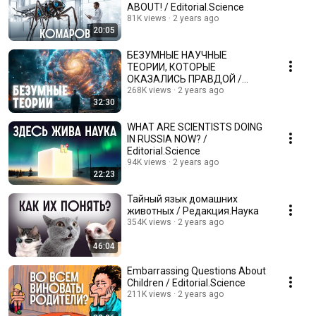
ABOUT! / Editorial.Science
81K views
2 years ago
20:05
БЕЗУМНЫЕ НАУЧНЫЕ
ТЕОРИИ, КОТОРЫЕ
ОКАЗАЛИСЬ ПРАВДОЙ /
Редакция.Наука
268K views
2 years ago
32:30
WHAT ARE SCIENTISTS DOING
IN RUSSIA NOW? /
Editorial.Science
94K views
2 years ago
22:23
Тайный язык домашних
животных / Редакция.Наука
354K views
2 years ago
46:04
Embarrassing Questions About
Children / Editorial.Science
211K views
2 years ago