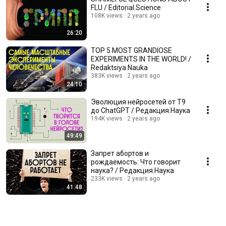
FLU / Editorial.Science
108K views
2 years ago
26:20
TOP 5 MOST GRANDIOSE
EXPERIMENTS IN THE WORLD! /
Redaktsiya.Nauka
383K views
2 years ago
24:10
Эволюция нейросетей от Т9
до ChatGPT / Редакция.Наука
194K views
2 years ago
49:49
Запрет абортов и
рождаемость: Что говорит
наука? / Редакция.Наука
233K views
2 years ago
41:48