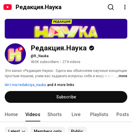
Редакция.Наука
Редакция.Наука
@R_Nauka
465K subscribers
•
274 videos
Это канал «Редакция.Наука». Здесь мы объясняем научные концепции 
простым языком, учим вас задавать вопросы себе и миру и всегда 
...more
оставаться любопытными. 
t.me/redakciya_nauka
and 4 more links
Subscribe
Home
Videos
Shorts
Live
Playlists
Posts
Latest
Members only
Public