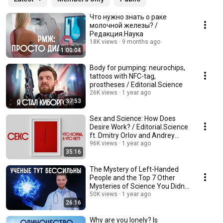
Что нужно знать о раке
молочной железы? /
Редакция.Наука
18K views
9 months ago
1:00:04
Body for pumping: neurochips,
tattoos with NFC-tag,
prostheses / Editorial.Science
26K views
1 year ago
37:53
Sex and Science: How Does
Desire Work? / Editorial.Science
ft. Dmitry Orlov and Andrey
Aksenov
96K views
1 year ago
35:16
The Mystery of Left-Handed
People and the Top 7 Other
Mysteries of Science You Didn't
Know About ...
50K views
1 year ago
26:16
Why are you lonely? Is