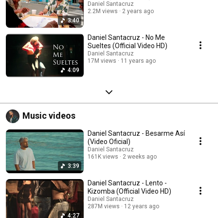
Daniel Santacruz
2.2M views
2 years ago
3:40
Daniel Santacruz - No Me
Sueltes (Official Video HD)
Daniel Santacruz
17M views
11 years ago
4:09
Music videos
Daniel Santacruz - Besarme Así
(Video Oficial)
Daniel Santacruz
161K views
2 weeks ago
3:39
Daniel Santacruz - Lento -
Kizomba (Official Video HD)
Daniel Santacruz
287M views
12 years ago
4:27