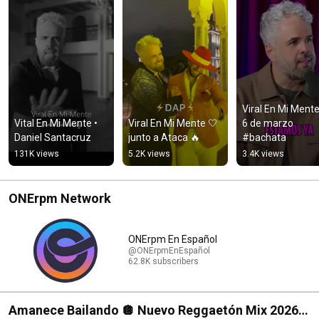
Viral En Mi Mente 
Vital En Mi Mente • 
Viral En Mi Mente 🤍 
6 de marzo 
Daniel Santacruz
junto a Ataca 🔥
#bachata
131K views
5.2K views
3.4K views
ONErpm Network
ONErpm En Español
@ONErpmEnEspañol
62.8K subscribers
Amanece Bailando 🪩 Nuevo Reggaetón Mix 2026