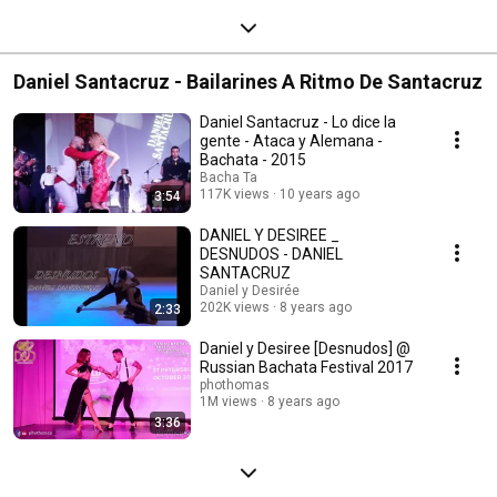
Daniel Santacruz - Bailarines A Ritmo De Santacruz
Daniel Santacruz - Lo dice la
gente - Ataca y Alemana -
Bachata - 2015
Bacha Ta
117K views
10 years ago
3:54
DANIEL Y DESIREE _
DESNUDOS - DANIEL
SANTACRUZ
Daniel y Desirée
202K views
8 years ago
2:33
Daniel y Desiree [Desnudos] @
Russian Bachata Festival 2017
phothomas
1M views
8 years ago
3:36