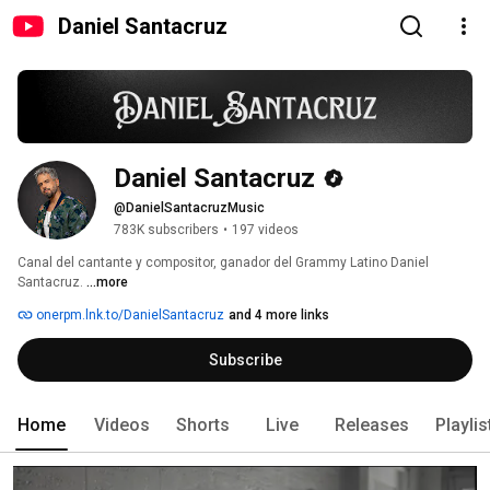
Daniel Santacruz
Daniel Santacruz
@DanielSantacruzMusic
783K subscribers
•
197 videos
Canal del cantante y compositor, ganador del Grammy Latino Daniel 
Santacruz. 
...more
onerpm.lnk.to/DanielSantacruz
and 4 more links
Subscribe
Home
Videos
Shorts
Live
Releases
Playlis