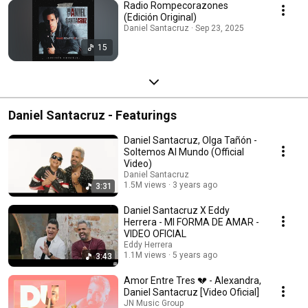
Radio Rompecorazones
(Edición Original)
Daniel Santacruz · Sep 23, 2025
15
Daniel Santacruz - Featurings
Daniel Santacruz, Olga Tañón -
Soltemos Al Mundo (Official
Video)
Daniel Santacruz
1.5M views
3 years ago
3:31
Daniel Santacruz X Eddy
Herrera - MI FORMA DE AMAR -
VIDEO OFICIAL
Eddy Herrera
1.1M views
5 years ago
3:43
Amor Entre Tres 💔 - Alexandra,
Daniel Santacruz [Video Oficial]
JN Music Group