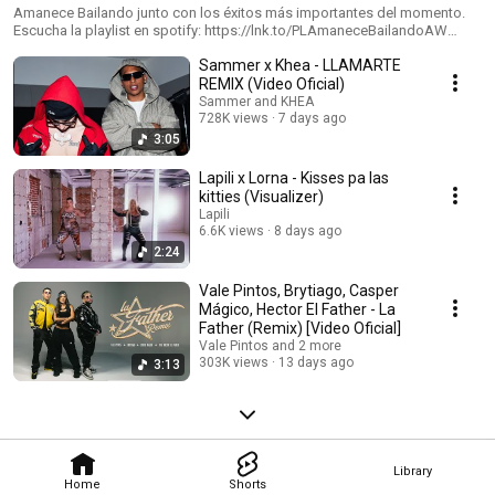
🎶
Amanece Bailando junto con los éxitos más importantes del momento.
Escucha la playlist en spotify: https://lnk.to/PLAmaneceBailandoAW
#AmaneceBailando #Reggaeton
Sammer x Khea - LLAMARTE
REMIX (Video Oficial)
Sammer and KHEA
728K views
7 days ago
3:05
Lapili x Lorna - Kisses pa las
kitties (Visualizer)
Lapili
6.6K views
8 days ago
2:24
Vale Pintos, Brytiago, Casper
Mágico, Hector El Father - La
Father (Remix) [Video Oficial]
Vale Pintos and 2 more
303K views
13 days ago
3:13
Library
Home
Shorts