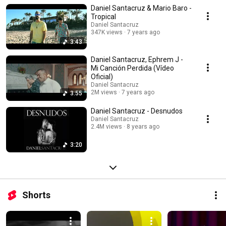
Audio
Daniel Santacruz & Mario Baro -
Tropical
Daniel Santacruz
347K views
7 years ago
3:43
Daniel Santacruz, Ephrem J -
Mi Canción Perdida (Vídeo
Oficial)
Daniel Santacruz
2M views
7 years ago
3:55
Daniel Santacruz - Desnudos
Daniel Santacruz
2.4M views
8 years ago
3:20
Shorts