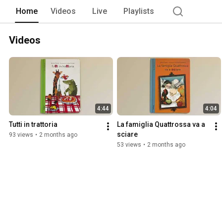
Home
Videos
Live
Playlists
Videos
4:44
4:04
Tutti in trattoria
La famiglia Quattrossa va a 
sciare
93 views
•
2 months ago
53 views
•
2 months ago