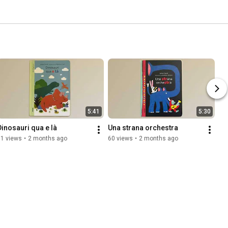
5:41
5:30
Dinosauri qua e là
Una strana orchestra
51 views
•
2 months ago
60 views
•
2 months ago