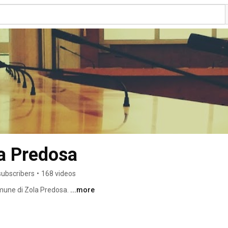
a Predosa
subscribers
•
168 videos
mune di Zola Predosa. 
...more