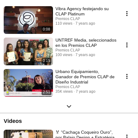
Diseño
Vibra Agency festejando su
CLAP Platinum
Premios CLAP
110 views
7 years ago
0:08
UNTREF Media, seleccionados
en los Premios CLAP
Premios CLAP
100 views
7 years ago
0:15
Urbano Equipamiento,
Ganador de Premios CLAP de
Diseño Industrial
Premios CLAP
35K views
7 years ago
2:51
Videos
🏅 “Cachaça Coqueiro Ouro”,
por Balaio Design + Estratégia