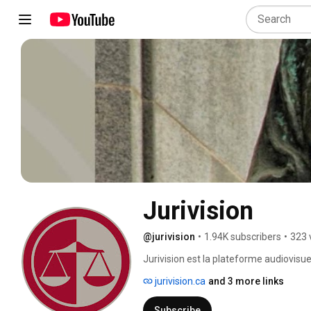
Jurivision
@jurivision
•
1.94K subscribers
•
323 
Jurivision est la plateforme audiovisuell
accessibles par l’entremise de contenu 
jurivision.ca
and 3 more links
chercheurs et praticiens du droit au Can
faculté de droit de l’Université d’Ottaw
Subscribe