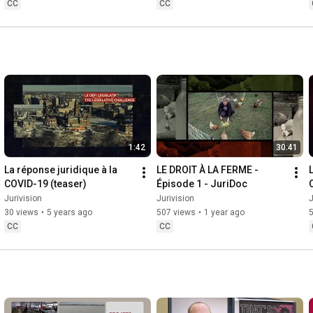
CC
CC
1:42
30:41
La réponse juridique à la 
LE DROIT À LA FERME - 
COVID-19 (teaser)
Épisode 1 - JuriDoc
C
Jurivision
Jurivision
J
l
30 views
•
5 years ago
507 views
•
1 year ago
CC
CC