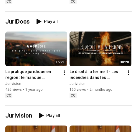
CC
CC
JuriDocs
Play all
15:21
30:20
La pratique juridique en 
Le droit à la ferme II - Les 
région : le manque 
incendies dans les 
d’avocats en Gaspésie
bâtiments agricoles au 
Jurivision
Jurivision
Québec - Film Complet
426 views
•
1 year ago
160 views
•
2 months ago
CC
CC
Jurivision
Play all