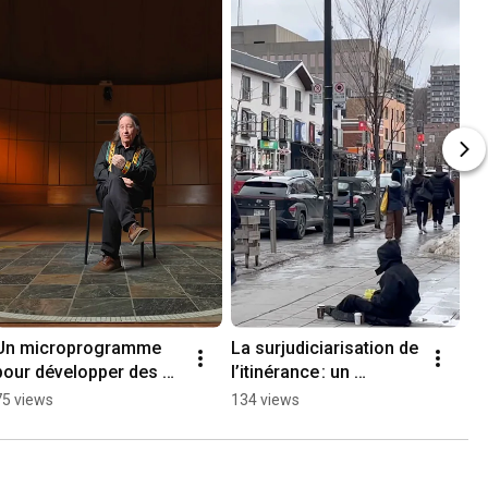
Un microprogramme 
La surjudiciarisation de 
pour développer des 
l’itinérance : un 
services en famille-
profilage social
75 views
134 views
enfance autochtones