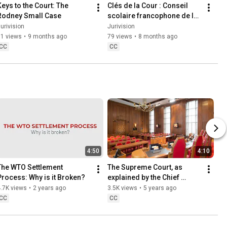
Keys to the Court: The 
Clés de la Cour : Conseil 
Rodney Small Case
scolaire francophone de la 
Colombie-Britannique
urivision
Jurivision
51 views
•
9 months ago
79 views
•
8 months ago
CC
CC
4:50
4:10
The WTO Settlement 
The Supreme Court, as 
Process: Why is it Broken?
explained by the Chief 
Justice of Canada
.7K views
•
2 years ago
3.5K views
•
5 years ago
CC
CC