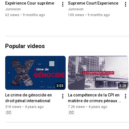
Expérience Cour suprême
Supreme Court Experience
Jurivision
Jurivision
62 views
•
9 months ago
100 views
•
9 months ago
Popular videos
3:03
3:28
Le crime de génocide en 
La compétence de la CPI en 
droit pénal international
matière de crimes pénaux 
internationaux
31K views
•
4 years ago
7.2K views
•
4 years ago
CC
CC