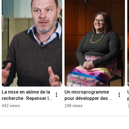
La mise en abîme de la 
Un microprogramme 
recherche : Repenser le 
pour développer des 
discours scientifique
services en famille-
442 views
248 views
enfance autochtones