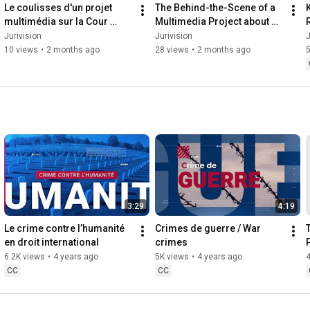
Le coulisses d'un projet 
The Behind-the-Scene of a 
multimédia sur la Cour 
Multimedia Project about 
suprême du Canada
the Supreme Court of 
Jurivision
Jurivision
J
Canada
10 views
•
2 months ago
28 views
•
2 months ago
3:29
4:19
Le crime contre l’humanité 
Crimes de guerre / War 
en droit international
crimes
6.2K views
•
4 years ago
5K views
•
4 years ago
4
CC
CC