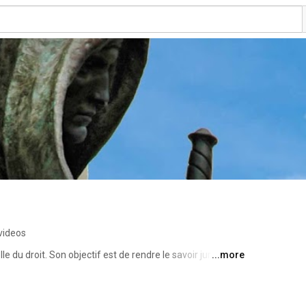
videos
e du droit. Son objectif est de rendre le savoir juridique 
...more
audiovisuel de qualité mettant en valeur le travail des 
ada et dans le monde. Jurivision est une initiative de la 
a. 