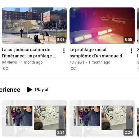
8:01
8:05
La surjudiciarisation de 
Le profilage racial : 
l’itinérance : un profilage 
symptôme d’un manque de 
social
formation sur les biais 
94 views
•
1 month ago
43 views
•
1 month ago
implicites
CC
CC
erience
Play all
2:24
2:24