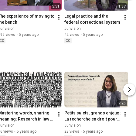
5:51
1:37
The experience of moving to 
Legal practice and the 
the bench
federal correctional system
urivision
Jurivision
199 views
•
5 years ago
42 views
•
5 years ago
CC
CC
7:28
7:25
Mastering words, sharing 
Petits sujets, grands enjeux : 
meaning: Research in law 
La recherche en droit pour 
for a better understanding 
l’accès à la justice pour les 
urivision
Jurivision
of our laws
enfants
36 views
•
5 years ago
28 views
•
5 years ago