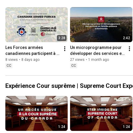
3:28
2:42
Les Forces armées 
Un microprogramme pour 
canadiennes participent à 
développer des services en 
un tournoi international de 
famille-enfance 
8 views
•
8 days ago
27 views
•
1 month ago
Call of Duty à uOttawa
autochtones
CC
CC
Expérience Cour suprême | Supreme Court Exp
1:24
1:24