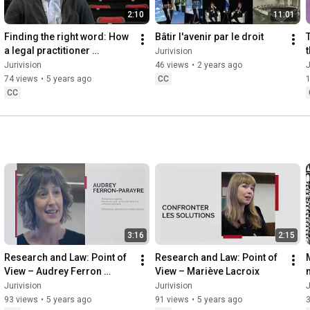
2:10
11:01
Finding the right word: How 
Bâtir l'avenir par le droit
a legal practitioner 
Jurivision
expresses legislative intent
Jurivision
46 views
•
2 years ago
J
74 views
•
5 years ago
CC
CC
3:16
2:15
Research and Law: Point of 
Research and Law: Point of 
View – Audrey Ferron 
View – Mariève Lacroix
Parayre
Jurivision
Jurivision
J
93 views
•
5 years ago
91 views
•
5 years ago