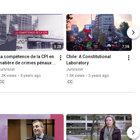
3:28
7:55
La compétence de la CPI en 
Chile: A Constitutional 
matière de crimes pénaux 
Laboratory
internationaux
urivision
Jurivision
.2K views
•
4 years ago
1.5K views
•
5 years ago
CC
CC