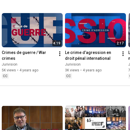
4:19
2:17
Crimes de guerre / War 
Le crime d’agression en 
crimes
droit pénal international
Jurivision
Jurivision
J
5K views
•
4 years ago
3K views
•
4 years ago
7
CC
CC