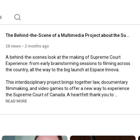
s
The Behind-the-Scene of a Multimedia Project about the Supreme Court of Canada
28 views
2 months ago
A behind-the-scenes look at the making of Supreme Court 
Experience: from early brainstorming sessions to filming across 
the country, all the way to the big launch at Espace Innova.

This interdisciplinary project brings together law, documentary 
filmmaking, and video games to offer a new way to experience 
the Supreme Court of Canada. A heartfelt thank you to 
everyone who contributed to this incredible journey!

READ MORE
Play. Learn. Discover.

experiencecoursupreme.ca

@uottawa @droitciviluottawa