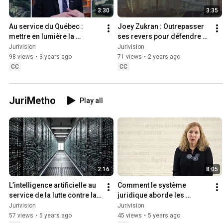
3:30
3:35
Au service du Québec : 
Joey Zukran : Outrepasser 
mettre en lumière la 
ses revers pour défendre 
pratique des juristes de 
les droits des 
Jurivision
Jurivision
l’État
consommateurs
98 views
•
3 years ago
71 views
•
2 years ago
CC
CC
JuriMetho
Play all
2:16
8:05
L’intelligence artificielle au 
Comment le système 
service de la lutte contre la 
juridique aborde les 
pandémie au Sénégal et au 
questions sociales 
Jurivision
Jurivision
Mali
concernant la vie et la mort
57 views
•
5 years ago
45 views
•
5 years ago