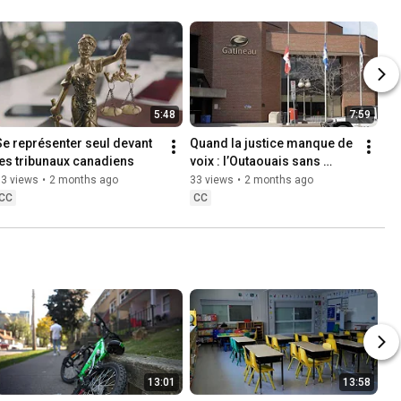
5:48
7:59
Se représenter seul devant 
Quand la justice manque de 
les tribunaux canadiens
voix : l’Outaouais sans 
avocats
33 views
•
2 months ago
33 views
•
2 months ago
CC
CC
13:01
13:58