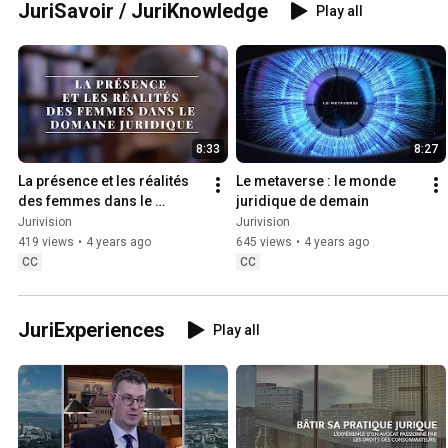
JuriSavoir / JuriKnowledge
Play all
8:33
8:27
La présence et les réalités 
Le metaverse : le monde 
des femmes dans le 
juridique de demain
domaine juridique
Jurivision
Jurivision
419 views
•
4 years ago
645 views
•
4 years ago
CC
CC
JuriExperiences
Play all