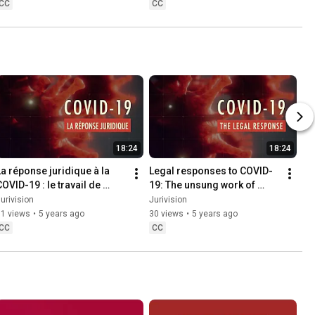
CC
CC
18:24
18:24
La réponse juridique à la 
Legal responses to COVID-
OVID-19 : le travail de 
19: The unsung work of 
l’ombre des rédacteurs 
legislative drafters
urivision
Jurivision
égislatifs
51 views
•
5 years ago
30 views
•
5 years ago
CC
CC