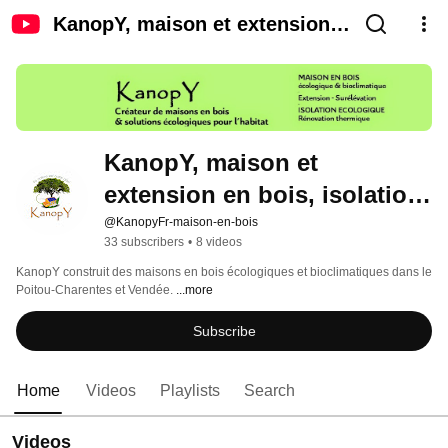
KanopY, maison et extension
en bois, isolation des toitures,
murs et planchers
KanopY, maison et 
extension en bois, isolation 
des toitures, murs et 
@KanopyFr-maison-en-bois
33 subscribers
•
8 videos
planchers
KanopY construit des maisons en bois écologiques et bioclimatiques dans le 
Poitou-Charentes et Vendée. 
...more
Subscribe
Home
Videos
Playlists
Search
Videos