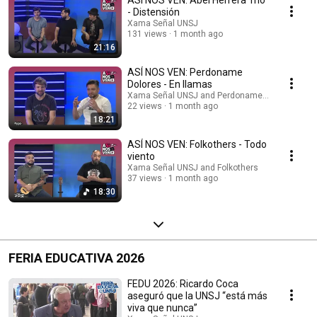
ASÍ NOS VEN: Abel Herrera Trio
- Distensión
Xama Señal UNSJ
131 views
1 month ago
21:16
ASÍ NOS VEN: Perdoname
Dolores - En llamas
Xama Señal UNSJ and Perdoname Dolores
22 views
1 month ago
18:21
ASÍ NOS VEN: Folkothers - Todo
viento
Xama Señal UNSJ and Folkothers
37 views
1 month ago
18:30
FERIA EDUCATIVA 2026
FEDU 2026: Ricardo Coca
aseguró que la UNSJ “está más
viva que nunca”