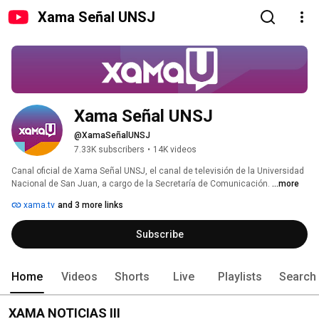
Xama Señal UNSJ
Xama Señal UNSJ
@XamaSeñalUNSJ
7.33K subscribers
•
14K videos
Canal oficial de Xama Señal UNSJ, el canal de televisión de la Universidad 
Nacional de San Juan, a cargo de la Secretaría de Comunicación. 
...more
xama.tv
and 3 more links
Subscribe
Home
Videos
Shorts
Live
Playlists
Search
XAMA NOTICIAS III