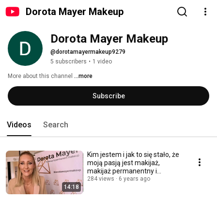
Dorota Mayer Makeup
Dorota Mayer Makeup
@dorotamayermakeup9279
5 subscribers
•
1 video
More about this channel
...more
Subscribe
Videos
Search
Kim jestem i jak to się stało, że
moją pasją jest makijaż,
makijaż permanentny i
stylizacja brwi
284 views
6 years ago
14:18