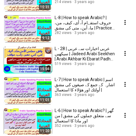
سے دس تک کی تمیز
214 views
3 years ago
10:31
L-8 | How to speak Arabic? |
حروف استفہام أ، أی، کیف، من،
ما، أین، متی کی مشق | Practice
to speak
282 views
3 years ago
9:12
L - 28 | عربی اخبارات سے عربی
سیکھیں | Jadeed Arabi Seekhen
| Arabi Akhbar Ki Ebarat Padhna
Seekhen|
519 views
3 years ago
15:56
L-7 | How to speak Arabic | اسم
اشارہ کے جمع کے صیغوں کی مشق
| أولئك اور هؤلاء کا استعمال
363 views
3 years ago
11:01
L-6 | How to speak Arabic? | گھر
سے متعلق جملوں کی مشق | من
اور ماذا کا استعمال
352 views
3 years ago
11:20