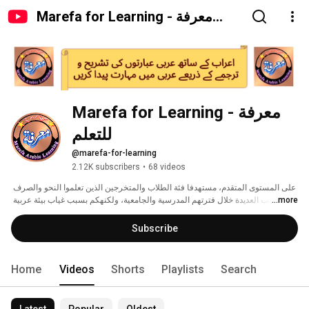
Marefa for Learning - معرفة
للتعلم
Marefa for Learning - معرفة 
للتعلم 
@marefa-for-learning
2.12K subscribers
•
68 videos
على المستوى المتقدم، مستهدفا فئة الطلاب والمتخرجين الذين تعلموا النحو والصرف 
من الكتب العديدة خلال فترتهم المدرسية والجامعية، ولكنهكم بسبب غياب بيئة عربية 
...more
وفرص الحوار والتكلم باللغة العربية أو بسبب قلة الممارسة والتدرب، بالكاد يتمكنون 
من إجراء الحوار أو مراعاة القواعد عند القراءة، ويكادون لا يستطيعون فهم اللغة 
Subscribe
العربية المعاصرة المستخدمة في الكتابات الصحفية والأدبية في العصر المعاصر. 
Home
Videos
Shorts
Playlists
Search