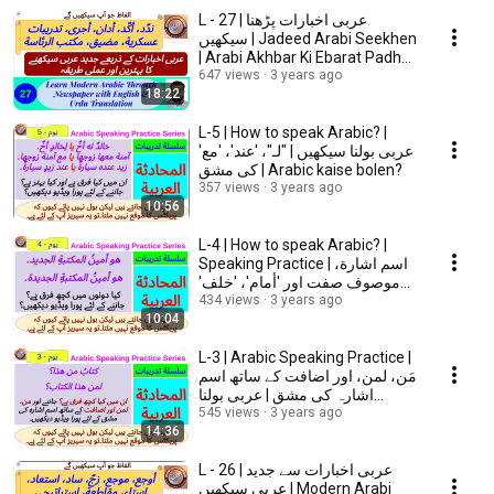
L - 27 | عربی اخبارات پڑھنا
سیکھیں | Jadeed Arabi Seekhen
| Arabi Akhbar Ki Ebarat Padhna
Seekhen? |
647 views
3 years ago
18:22
L-5 | How to speak Arabic? |
عربی بولنا سیکھیں | "لـ"، 'عند'، 'مع'
کی مشق | Arabic kaise bolen?
357 views
3 years ago
10:56
L-4 | How to speak Arabic? |
Speaking Practice | اسم اشارة،
موصوف صفت اور 'أمام'، 'خلف'
کی مشق
434 views
3 years ago
10:04
L-3 | Arabic Speaking Practice |
مَن، لمن، اور اضافت کے ساتھ اسم
اشارہ کی مشق | عربی بولنا
سیکھیں
545 views
3 years ago
14:36
L - 26 | عربی اخبارات سے جديد
عربی سیکھیں | Modern Arabi