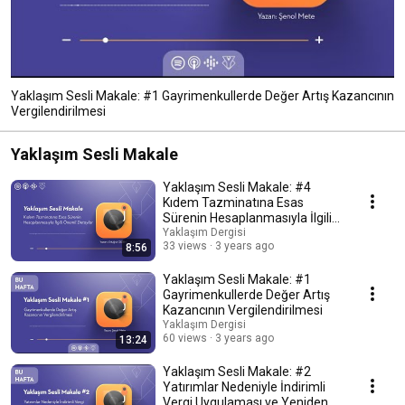
Yaklaşım Sesli Makale: #1 Gayrimenkullerde Değer Artış Kazancının
Vergilendirilmesi
Yaklaşım Sesli Makale
Yaklaşım Sesli Makale: #4
Kıdem Tazminatına Esas
Sürenin Hesaplanmasıyla İlgili
Önemli Detaylar
Yaklaşım Dergisi
33 views
3 years ago
8:56
Yaklaşım Sesli Makale: #1
Gayrimenkullerde Değer Artış
Kazancının Vergilendirilmesi
Yaklaşım Dergisi
60 views
3 years ago
13:24
Yaklaşım Sesli Makale: #2
Yatırımlar Nedeniyle İndirimli
Vergi Uygulaması ve Yeniden