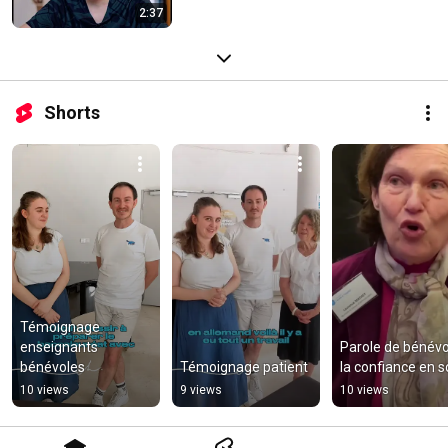
2:37
Shorts
Témoignage 
enseignants 
Parole de bénévol
bénévoles
Témoignage patient
la confiance en s
10 views
9 views
10 views