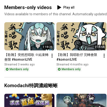
Members-only videos
Play all
Videos available to members of this channel. Automatically updated
1:19:25
2:10:58
【歌雜】突然想唱歌 ※結束轉
【歌雜】我唱歌仔 完轉會限 
會限 #komoriLIVE
#komoriLIVE
Streamed 3 weeks ago
Streamed 4 months ago
Members only
Members only
Komodachi特調濃縮蜥蜥