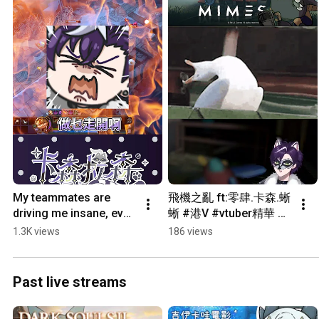
My teammates are 
飛機之亂 ft:零肆.卡森.蜥
driving me insane, even 
蜥 #港V #vtuber精華 
Buddha can't save me 
#hkvtuber #遊戲 #迷魅
1.3K views
186 views
🪷😇 #hkvtuber 
狩獵
#leagueoflegends
Past live streams