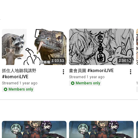
.
3:03:53
2:34:12
抓住人地聽我講野 
畫會員圖 #komoriLIVE
#komoriLIVE
Streamed 1 year ago
Streamed 1 year ago
Members only
1
Members only