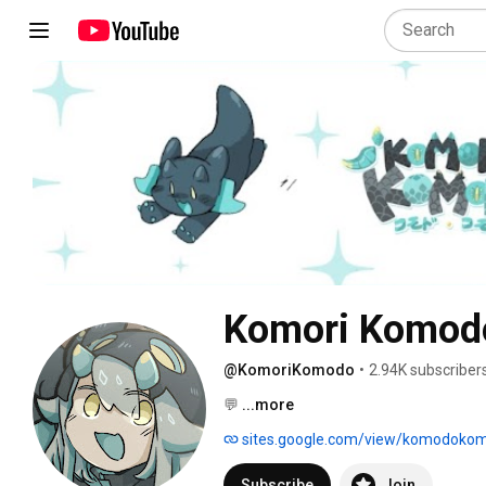
Komori Komod
@KomoriKomodo
•
2.94K subscriber
💬 
...more
sites.google.com/view/komodokom
Subscribe
Join