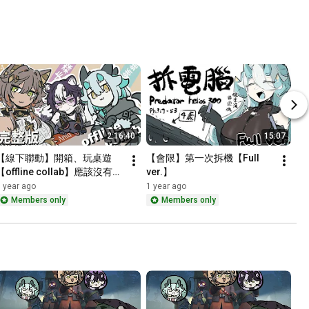
2:16:40
15:07
【線下聯動】開箱、玩桌遊
【會限】第一次拆機【Full 
【offline collab】應該沒有卡
ver.】
網 ver.
 year ago
1 year ago
Members only
Members only