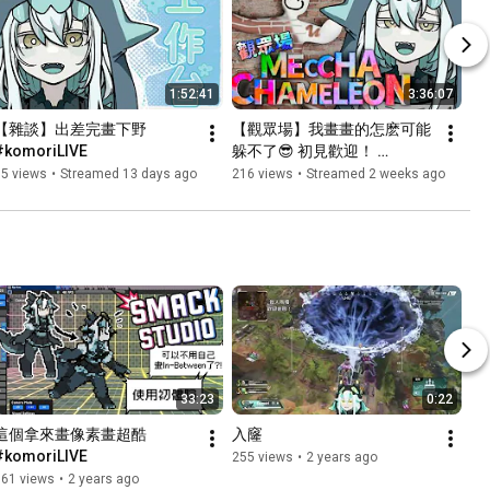
1:52:41
3:36:07
【雜談】出差完畫下野  
【觀眾場】我畫畫的怎麽可能
#komoriLIVE
躲不了😎 初見歡迎！ 
#komoriLIVE
85 views
•
Streamed 13 days ago
216 views
•
Streamed 2 weeks ago
33:23
0:22
這個拿來畫像素畫超酷 
入窿
#komoriLIVE
255 views
•
2 years ago
161 views
•
2 years ago