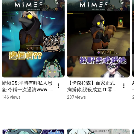
蜥蜥OS:平時有咩私人恩
【卡森拉森】而家正式
怨 今鋪一次過清www  
拘捕你,誤殺成立 ft:零肆.
ft:零肆.卡森.蜥蜥 #港V 
卡森.蜥蜥 #港V #vtuber
146 views
237 views
#vtuber精華 #hkvtuber 
精華 #hkvtuber #遊戲 #
#遊戲 #迷魅狩獵
迷魅狩獵