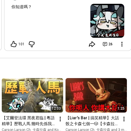
你知道嗎？
101
26
12:03
1:25
【艾爾登法環 黑夜君臨 | 粵語
【Liar's Bar | 搞笑精華】大話
精華】歷戰人馬 幾時先係我地
骰之卡森七個一🎲【卡森拉
回合【HKVtuber/卡森拉森】
森】
Carson Larson Ch. 卡森拉森 and Komori Komodo Ch.
Carson Larson Ch. 卡森拉森 and 3 more