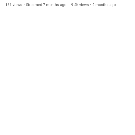
161 views
•
Streamed 7 months ago
9.4K views
•
9 months ago