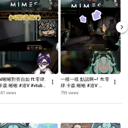
AI蜥蜥對答自如 ft:零肆.
一模一樣 點認啊~!  ft:零
借
卡森.蜥蜥 #港V #vtuber
肆.卡森.蜥蜥 #港V 
Go
精華 #hkvtuber #遊戲 #
#vtuber精華 #hkvtuber 
水
241 views
795 views
77
迷魅狩獵
#遊戲  #迷魅狩獵
精華