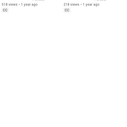
518 views
•
1 year ago
218 views
•
1 year ago
CC
CC