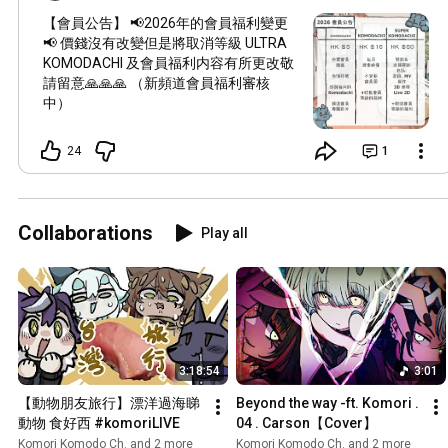
【會員公告】 📢2026年的會員福利變更
📢 價錢沒有改變但是將取消等級 ULTRA
KOMODACHI 及會員福利内容有所更改敬
請留意🙏🙏🙏 （新頻道會員福利審核
中）
24
1
Collaborations
Play all
3:18:54
3:01
【動物朋友旅行】漂洋過海睇
Beyond the way -ft. Komori . 
動物 食好西 #komoriLIVE
04 . Carson【Cover】
Komori Komodo Ch. and 2 more
Komori Komodo Ch. and 2 more