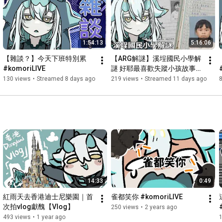
1:54:13
5:16:06
【雜談？】今天下班特別累  
【ARG解謎】溪埕國民小學解
#komoriLIVE
謎 好耶最喜歡失蹤小孩故事啦 
#komoriLIVE
130 views
•
Streamed 8 days ago
219 views
•
Streamed 11 days ago
14:33
0:49
紅雨天去香港迪士尼樂園｜首
雀都笑你 #komoriLIVE
次拍vlog獻醜【Vlog】
250 views
•
2 years ago
493 views
•
1 year ago