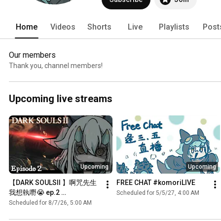
Home
Videos
Shorts
Live
Playlists
Post
Our members
Thank you, channel members!
Upcoming live streams
Upcoming
Upcoming
【DARK SOULSII 】啊咒先生
FREE CHAT #komoriLIVE
我想執嘢😭 ep.2 
Scheduled for 5/5/27, 4:00 AM
#komoriLIVE
Scheduled for 8/7/26, 5:00 AM