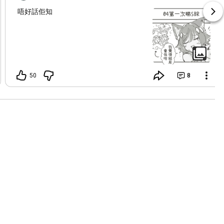
唔好話佢知
50
8