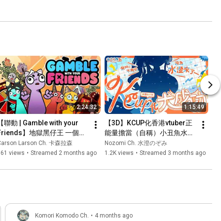
2:24:32
1:15:49
【聯動 | Gamble with your 
【3D】KCUP化香港vtuber正
Friends】地獄黑仔王 一個累
能量擔當（自稱）小丑魚水澄
全家 ft. 蜥蜥 / 04 / AnLu​
のぞみ ！【香港VTUBER】
Carson Larson Ch. 卡森拉森
Nozomi Ch. 水澄のぞみ
161 views
•
Streamed 2 months ago
1.2K views
•
Streamed 3 months ago
Komori Komodo Ch.
•
4 months ago