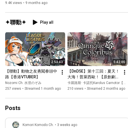
9.4K views
•
9 months ago
✦聯動✦
Play all
2:53:43
5:42:00
【聯動】動物之友勇闖拳頭中
【DnD5E】第十三回：夏天！
路【香港VTUBER】
大海！普萊西歐！【原創劇本 
Quinque Coloribus】
Nozomi Ch. 水澄のぞみ
卡羅路斯· 卡諾托Karolus Carnotor【HKVtuber】
257 views
•
Streamed 1 month ago
210 views
•
Streamed 2 months ago
Posts
Komori Komodo Ch.
•
3 weeks ago