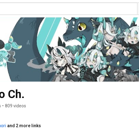
o Ch.
s
•
809 videos
ori
and 2 more links