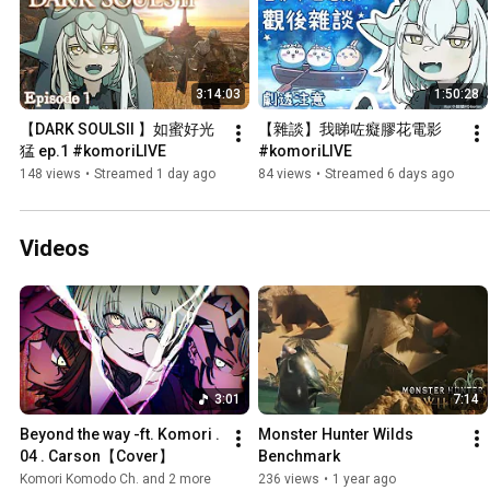
3:14:03
1:50:28
【DARK SOULSII 】如蜜好光
【雜談】我睇咗癡膠花電影 
猛 ep.1 #komoriLIVE
#komoriLIVE
148 views
•
Streamed 1 day ago
84 views
•
Streamed 6 days ago
Videos
3:01
7:14
Beyond the way -ft. Komori . 
Monster Hunter Wilds 
04 . Carson【Cover】
Benchmark
Komori Komodo Ch. and 2 more
236 views
•
1 year ago