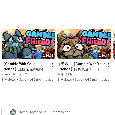
2:26:08
2:26:14
【Gamble With Your 
｜遊戲｜【Gamble With Your 
Friends】邊個先係終極賭狗
Friends】賭狗集合！！ ｜零
🎰🎰🎰  #komoriLIVE
肆04 Ch.
Komori Komodo Ch.
零肆04 Ch.
116 views
•
Streamed 2 months ago
110 views
•
Streamed 2 months ago
Komori Komodo Ch.
•
3 months ago