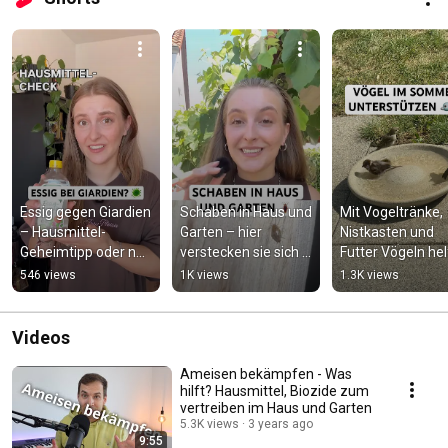
Essig gegen Giardien 
Schaben in Haus und 
Mit Vogeltränke, 
– Hausmittel-
Garten – hier 
Nistkasten und 
Geheimtipp oder nur 
verstecken sie sich 
Futter Vögeln hel
ein Mythos? 🦠🐶
am liebsten! 
und ihnen den 
546 views
1K views
1.3K views
Schaben 
Sommer erleichte
bekämpfen mit 
🐦☀️
Silberkraft
Videos
Ameisen bekämpfen - Was
hilft? Hausmittel, Biozide zum
vertreiben im Haus und Garten
5.3K views
3 years ago
9:55