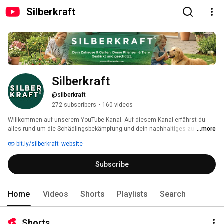
Silberkraft
Silberkraft
@silberkraft
272 subscribers
•
160 videos
Willkommen auf unserem YouTube Kanal. Auf diesem Kanal erfährst du 
alles rund um die Schädlingsbekämpfung und dein nachhaltiges zu Hause. 
...more
Viele weitere Informationen findest du auch auf unserer Website 
bit.ly/silberkraft_website
www.silberkraft.com 
Subscribe
Home
Videos
Shorts
Playlists
Search
Shorts