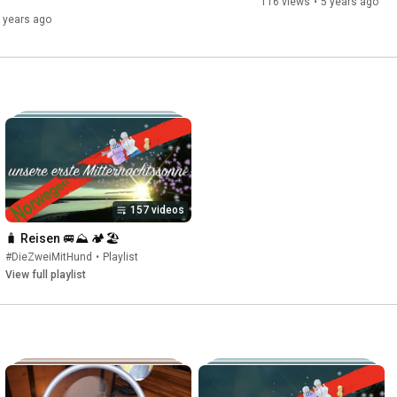
116 views
•
5 years ago
 years ago
157 videos
🧳 Reisen 🚐⛰ 🏕🏖
#DieZweiMitHund
•
Playlist
View full playlist