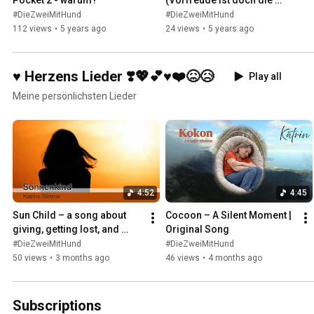
schönste Freude)
#DieZweiMitHund
#DieZweiMitHund
112 views
•
5 years ago
24 views
•
5 years ago
♥️ Herzens Lieder ❣️💖💕♥️❤️😖😥
Play all
Meine persönlichsten Lieder
4:52
4:45
Sun Child – a song about 
Cocoon – A Silent Moment | 
giving, getting lost, and 
Original Song
finding boundaries
#DieZweiMitHund
#DieZweiMitHund
50 views
•
3 months ago
46 views
•
4 months ago
Subscriptions