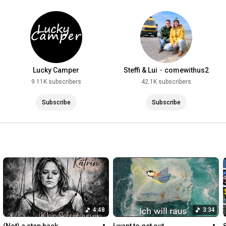
Lucky Camper
Steffi & Lui・comewithus2
9.11K subscribers
42.1K subscribers
Subscribe
Subscribe
4:48
3:34
(Not) a step back
I want to get out