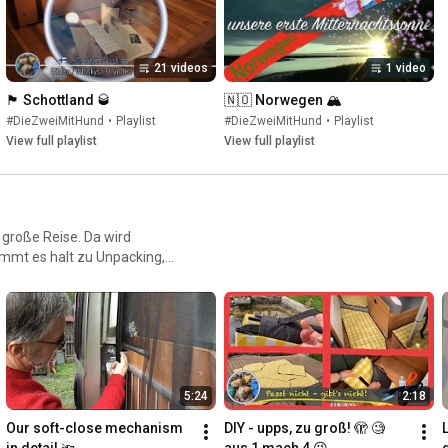
21 videos
1 video
🏴󠁧󠁢󠁳󠁣󠁴󠁿 Schottland 🥃
🇳🇴 Norwegen 🏔
#DieZweiMitHund
•
Playlist
#DieZweiMitHund
•
Playlist
View full playlist
View full playlist
große Reise. Da wird
kommt es halt zu Unpacking,
ngen sind sicher interessant
5:24
2:18
Our soft-close mechanism 
DIY - upps, zu groß! 🫣 🧐 
L
in detail 🔦
aus 1 mach 4 😜