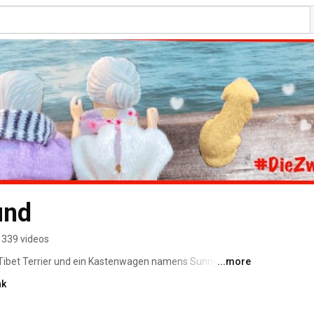
und
339 videos
r Tibet Terrier und ein Kastenwagen namens Sunny. 
...more
nk