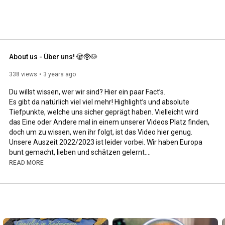
About us - Über uns! 🫣🥸🐶
338 views
3 years ago
Du willst wissen, wer wir sind? Hier ein paar Fact’s. 

Es gibt da natürlich viel viel mehr! Highlight’s und absolute 
Tiefpunkte, welche uns sicher geprägt haben. Vielleicht wird 
das Eine oder Andere mal in einem unserer Videos Platz finden, 
doch um zu wissen, wen ihr folgt, ist das Video hier genug. 

Unsere Auszeit 2022/2023 ist leider vorbei. Wir haben Europa 
bunt gemacht, lieben und schätzen gelernt.

Doch das Leben lässt sich nicht immer planen. Schon wieder 
READ MORE
müssen wir lernen aus Schlechtem etwas Gutes zu gewinnen. 
Doch mit soviel Leben/Welt/Erinnerungen geht es besser. Noch 
immer reisen wir in den Videos mit euch. Viel Spaß! Man sieht 
sich!