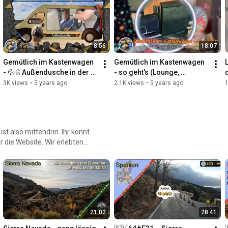
8:56
18:07
Gemütlich im Kastenwagen 
Gemütlich im Kastenwagen 
L
- 💦🚿Außendusche in der 
- so geht's (Lounge, 
WC Service Klappe
Technikfach, praktisches 
3K views
•
5 years ago
2.1K views
•
5 years ago
1
Utensilo, bequemeres 
Sitzen)
t also mittendrin. Ihr könnt
ir die Website. Wir erlebten
. Doch wir sind noch voller
21:02
28:41