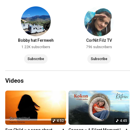
Bobby hat Fernweh
CorNit Filz TV
1.22K subscribers
796 subscribers
Subscribe
Subscribe
Videos
4:52
4:45
Sun Child – a song about 
Cocoon – A Silent Moment | 