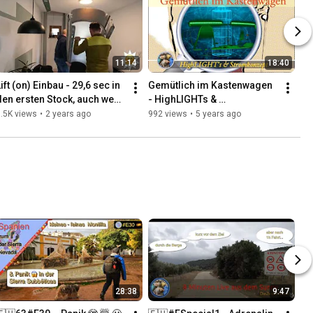
11:14
18:40
ift (on) Einbau - 29,6 sec in 
Gemütlich im Kastenwagen 
den ersten Stock, auch wenn 
- HighLIGHTs & 
die 👣 es nicht mehr 
Stromkonzept
.5K views
•
2 years ago
992 views
•
5 years ago
schaffen …
28:38
9:47