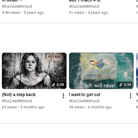
#DieZweiMitHund
#DieZweiMitHund
4.9K views
•
5 years ago
31 views
•
4 years ago
1
4:48
3:34
(Not) a step back
I want to get out
#DieZweiMitHund
#DieZweiMitHund
63 views
•
5 months ago
49 views
•
6 months ago