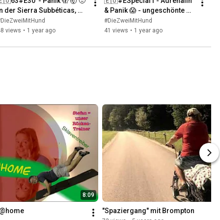
🇪🇺63#E30  - Panik 🫣 🤯 🤢 
🇪🇺#ESpecial1 - Adrenalin 
in der Sierra Subbéticas, 
& Panik 😱 - ungeschönte 
Montilla, am Fuße🦶 der 
Realität für 17s cooles 
#DieZweiMitHund
#DieZweiMitHund
Sierra Nevada
Videomaterial 📽 (4k)
48 views
•
1 year ago
41 views
•
1 year ago
8:09
g @home
"Spaziergang" mit Brompton