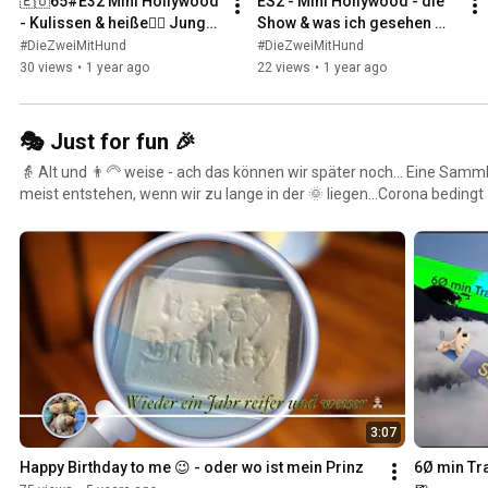
🇪🇺65#E32 Mini Hollywood 
ES2 - Mini Hollywood - die 
- Kulissen & heiße❤️‍🔥 Jungs 
Show & was ich gesehen 
& ungewöhnliche Tiere
habe 😜  (4K)
#DieZweiMitHund
#DieZweiMitHund
30 views
•
1 year ago
22 views
•
1 year ago
🎭 Just for fun 🎉
👵 Alt und 👨‍🦳 weise - ach das können wir später noch... Eine Samm
meist entstehen, wenn wir zu lange in der 🌞 liegen...Corona bedingt z
sehr spontan...🎭 Also nicht zu ernst nehmen und genießen ▶️. Wir 
ernst! 🦸‍♀️Katrin und 🦸Michael @Bromptonverkäufer🚲🚲🚲: Unser Brompton war leider nur
geliehen, also "Abenteuer mit einem Brompton" wird es kaum mehr 
3:07
Happy Birthday to me 😉 - oder wo ist mein Prinz
6Ø min Tra