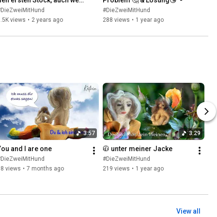
die 👣 es nicht mehr 
#DieZweiMitHund
#DieZweiMitHund
schaffen …
.5K views
•
2 years ago
288 views
•
1 year ago
3:57
3:29
You and I are one
🧥 unter meiner Jacke
#DieZweiMitHund
#DieZweiMitHund
88 views
•
7 months ago
219 views
•
1 year ago
View all