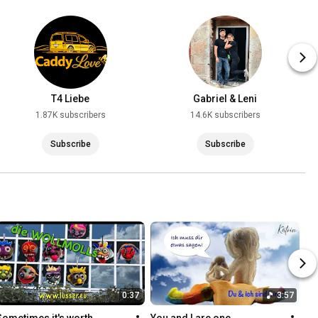
T4 Liebe
Gabriel & Leni
1.87K subscribers
14.6K subscribers
Subscribe
Subscribe
0:37
3:57
Sometimes it's worth 
You and I are one