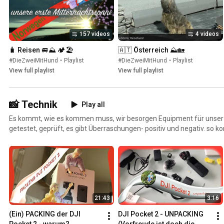
157 videos
4 videos
🧳 Reisen 🚐⛰ 🏕🏖
🇦🇹 Österreich ⛰🏡
#DieZweiMitHund
•
Playlist
#DieZweiMitHund
•
Playlist
View full playlist
View full playlist
📸 Technik
Play all
Es kommt, wie es kommen muss, wir besorgen Equipment für unser 
getestet, geprüft, es gibt Überraschungen- positiv und negativ. so 
aber leider auch zu Packing Situationen. Nun und so manche Erfahru
für andere.
21:43
3:16
(Ein) PACKING der DJI 
DJI Pocket 2 - UNPACKING 
Pocket 2 - warum?
(Vorfreude ist doch die 