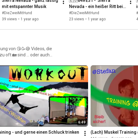
Sierra Nevada - ganz lässig 
🇪🇺64#E31 -  Sierra 
mit entspannter Musik
Nevada - ein heißer Ritt bei 
perfektem Wetter
#DieZweiMitHund
#DieZweiMitHund
39 views
•
1 year ago
23 views
•
1 year ago
lung von 😘🥳😅 Videos, die
u oft 🏡 sind ... oder auch
nehmen uns ja auch nicht zu
geben 🤔
6:49
ining - und gerne einen Schluck trinken 
(Lach) Muskel Trainin