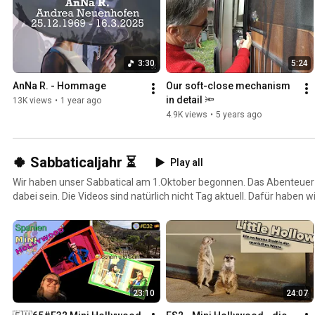
3:30
5:24
AnNa R. - Hommage
Our soft-close mechanism 
in detail 🔦
13K views
•
1 year ago
4.9K views
•
5 years ago
🍀 Sabbaticaljahr ⏳
Play all
Wir haben unser Sabbatical am 1.Oktober begonnen. Das Abenteuer is
dabei sein. Die Videos sind natürlich nicht Tag aktuell. Dafür haben w
schon jetzt neben Highlights auch kleinere und mittlere Katastrophen
Elan.
23:10
24:07