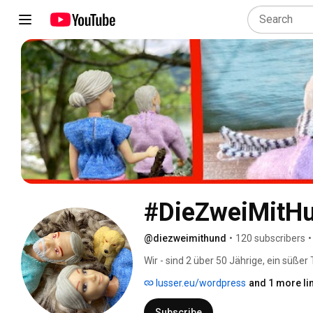
#DieZweiMitH
@diezweimithund
•
120 subscribers
•
Wir - sind 2 über 50 Jährige, ein süße
lusser.eu/wordpress
and 1 more li
Subscribe