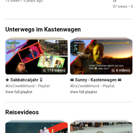
🍺
75 views
•
5 years ago
57 views
•
5
Unterwegs im Kastenwagen
113 videos
6 videos
🍀 Sabbaticaljahr ⏳
🚐 Sunny - Kastenwagen 🚐
#DieZweiMitHund
•
Playlist
#DieZweiMitHund
•
Playlist
View full playlist
View full playlist
Reisevideos