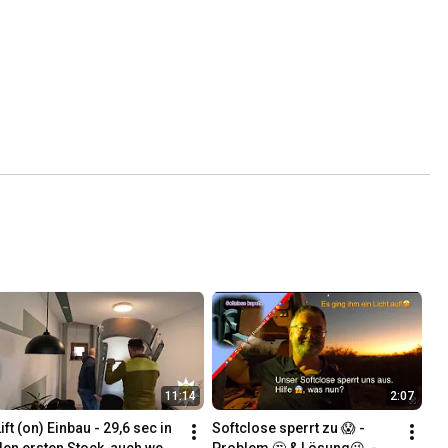
11:14
2:07
ift (on) Einbau - 29,6 sec in 
Softclose sperrt zu 😱 - 
den ersten Stock, auch wenn 
Problem 🤔 & Lösung😘  -