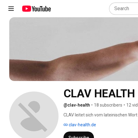
CLAV HEALTH
@clav-health
•
18 subscribers
•
12 vi
CLAV leitet sich vom lateinischen Wort 
CLAV, “der Schlüssel zu einer gesünder
clav-health.de
Subscribe