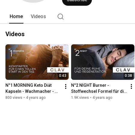
Home
Videos
Videos
0:43
0:38
N°1 MORNING Keto Diät 
N°2 NIGHT Burner - 
Kapseln - Wachmacher - 
Stoffwechsel Formel für die 
Guarana Kapseln mit 18mg 
Nacht - Besser schlafen mit 
800 views
•
4 years ago
1.9K views
•
4 years ago
Koffein gegen Müdigkeit | 
L-Tryptophan + Baldrian
CLAV