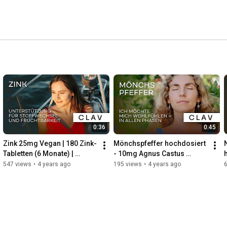
0:36
0:45
Zink 25mg Vegan | 180 Zink-
Mönchspfeffer hochdosiert 
Tabletten (6 Monate) | 
- 10mg Agnus Castus 
Premium Zink-Bisglycinat 
Extrakt je Kapsel - Vitex 
547 views
•
4 years ago
195 views
•
4 years ago
hochdosiert | CLAV
Agnus Castus - 180 Kapseln