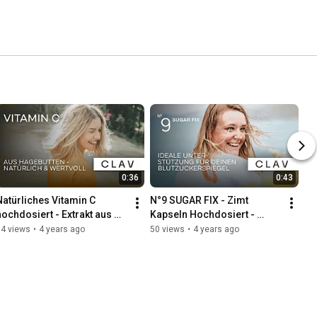
0:36
0:43
Natürliches Vitamin C 
N°9 SUGAR FIX - Zimt 
hochdosiert - Extrakt aus 
Kapseln Hochdosiert - 
hochdosiertem Hagebutten-
400mg Zimt Extrakt - 
64 views
•
4 years ago
50 views
•
4 years ago
Pulver - 120 Kapseln | CLAV
Blutzucker Balance mit 
Chrom | CLAV