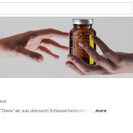
deos
“Clavis” ab, was übersetzt Schlüssel bedeutet. Für uns ist 
...more
en Welt”. 