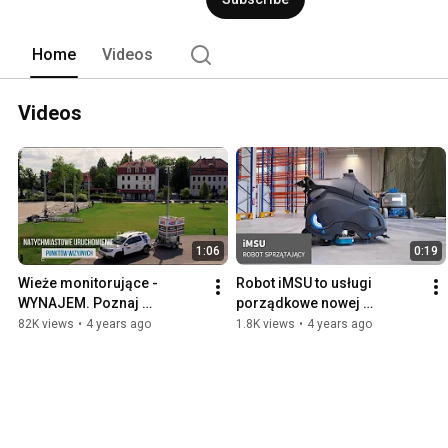
Home
Videos
Videos
1:06
0:19
Wieże monitorujące - 
Robot iMSU to usługi 
WYNAJEM. Poznaj 
porządkowe nowej 
rewolucyjny mobilny 
generacji.
82K views
•
4 years ago
1.8K views
•
4 years ago
monitoring ochrony mienia.