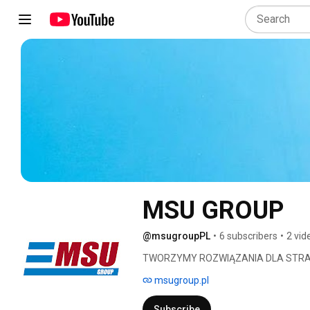
MSU GROUP
@msugroupPL
•
6 subscribers
•
2 vid
TWORZYMY ROZWIĄZANIA DLA STRA
msugroup.pl
Subscribe