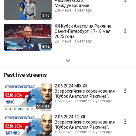
Рахлина-2025.
Международные
тренировочные сборы. Санкт-
206 views
1 year ago
3:16
Петербург, Каменный остров.
XIII Кубок Анатолия Рахлина.
Санкт-Петербург, 17-18 мая
2025 года.
251 views
1 year ago
4:12
Past live streams
2.06.2024 MIX XII
Всероссийские соревнования
"Кубок Анатолия Рахлина".
1.6K views
Streamed 2 years ago
5:16:41
2.06.2024 T2 XII
Всероссийские соревнования
"Кубок Анатолия Рахлина".
2.3K views
Streamed 2 years ago