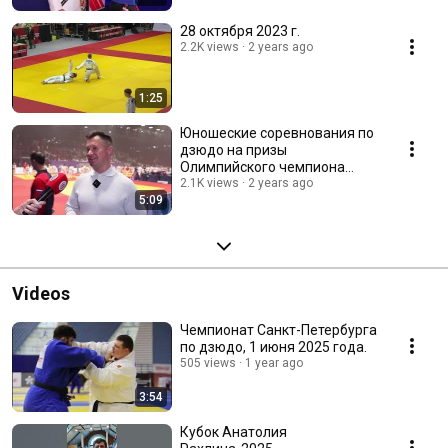
28 октября 2023 г.
2.2K views
2 years ago
1:25
Юношеские соревнования по
дзюдо на призы
Олимпийского чемпиона
Тагира Хайбулаева. 16-17
2.1K views
2 years ago
5:09
декабря 2023
Videos
Чемпионат Санкт-Петербурга
по дзюдо, 1 июня 2025 года.
505 views
1 year ago
3:54
Кубок Анатолия