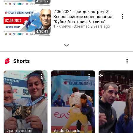
4:30:57
2.06.2024 Порядок встреч. XII
Всероссийские соревнования
"Кубок Анатолия Рахлина".
1.7K views
Streamed 2 years ago
4:30:41
Shorts
#judo #спорт 
#judo #sports 