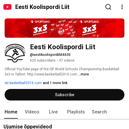
Eesti Koolispordi Liit
Eesti Koolispordi Liit
@eestikoolispordiliit4630
620 subscribers
•
97 videos
Official YouTube page of the ISF World Schools Championship Basketball 
3x3 in Tallinn: http://www.basketball2016.com 
...more
basketball2016.com
and 1 more link
Subscribe
Home
Videos
Live
Playlists
Search
Ujumise õppevideod