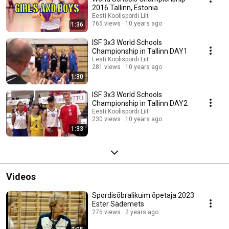
2016 Tallinn, Estonia
Eesti Koolispordi Liit
765 views
10 years ago
1:36
ISF 3x3 World Schools
Championship in Tallinn DAY1
Eesti Koolispordi Liit
281 views
10 years ago
1:30
ISF 3x3 World Schools
Championship in Tallinn DAY2
Eesti Koolispordi Liit
230 views
10 years ago
1:33
Videos
Spordisõbralikuim õpetaja 2023
Ester Sädemets
275 views
2 years ago