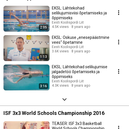
EKSL: Lähtekohad
seliliujumisviisi õpetamiseks ja
õppimiseks
Eesti Koolispordi Liit
4.5K views
8 years ago
2:05
EKSL: Oskuse „enesepäästmine
vees“ õpetamine
Eesti Koolispordi Liit
3.6K views
8 years ago
1:13
EKSL: Lähtekohad seliliujumise
jalgadetöö õpetamiseks ja
õppimiseks
Eesti Koolispordi Liit
4.3K views
8 years ago
3:16
ISF 3x3 World Schools Championship 2016
TEASER: ISF 3x3 Basketball
World Schools Championship