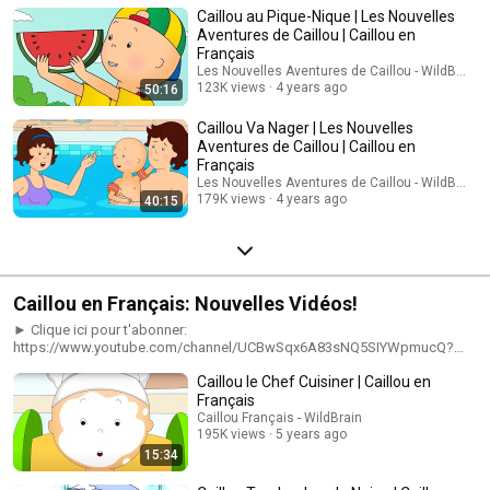
Caillou au Pique-Nique | Les Nouvelles
Aventures de Caillou | Caillou en
Français
Les Nouvelles Aventures de Caillou - WildBrain
123K views
4 years ago
50:16
Caillou Va Nager | Les Nouvelles
Aventures de Caillou | Caillou en
Français
Les Nouvelles Aventures de Caillou - WildBrain
179K views
4 years ago
40:15
Caillou en Français: Nouvelles Vidéos!
► Clique ici pour t'abonner:
https://www.youtube.com/channel/UCBwSqx6A83sNQ5SIYWpmucQ?
sub_confirmation=1 ★ Regarder plusieurs épisodes de caillou!
Caillou le Chef Cuisiner | Caillou en
https://www.youtube.com/playlist?
list=PLW1D29VIaBLgpLs9OA57U_VtnTbWJOCX2 Caillou en Français |
Français
NOUVELLES ÉPISODES https://www.youtube.com/playlist?
Caillou Français - WildBrain
list=PLW1D29VIaBLjA-jJoIyIE3GN72ZIx2p9R Caillou en Français:
195K views
5 years ago
Nouvelles Caillou https://www.youtube.com/playlist?
15:34
list=PLW1D29VIaBLi2FOR7LWg4bMUthTaXQ5cr Caillou en francais avec
sous-titres https://www.youtube.com/playlist?list=PLW1D29VIaBLjPuArT-