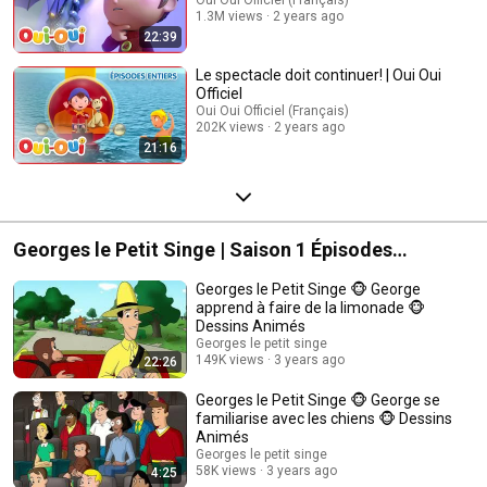
pixilation). Par métonymie, ce terme désigne aussi les séries d'animation
1.3M views
2 years ago
et les films d'animations en tant que telles.
22:39
Le spectacle doit continuer! | Oui Oui
Officiel
Oui Oui Officiel (Français)
202K views
2 years ago
21:16
Georges le Petit Singe | Saison 1 Épisodes
Complets | Dessins Animés
Georges le Petit Singe 🐵 George
apprend à faire de la limonade 🐵
Dessins Animés
Georges le petit singe
149K views
3 years ago
22:26
Georges le Petit Singe 🐵 George se
familiarise avec les chiens 🐵 Dessins
Animés
Georges le petit singe
58K views
3 years ago
4:25