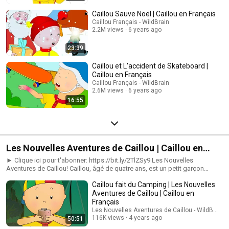
Caillou Sauve Noël | Caillou en Français
Caillou Français - WildBrain
2.2M views
6 years ago
23:39
Caillou et L'accident de Skateboard |
Caillou en Français
Caillou Français - WildBrain
2.6M views
6 years ago
16:55
Les Nouvelles Aventures de Caillou | Caillou en
Français
► Clique ici pour t'abonner: https://bit.ly/2TlZSy9 Les Nouvelles
Aventures de Caillou! Caillou, âgé de quatre ans, est un petit garçon
parfait. Gentil, curieux, un peu peureux parfois, il cherche à comprendre le
Caillou fait du Camping | Les Nouvelles
monde qui l'entoure, à grandir et à s'amuser. #CaillouenFrançais
#WildBrain #CaillouFrançais #LesNouvellesAventuresdeCaillou
Aventures de Caillou | Caillou en
Français
Les Nouvelles Aventures de Caillou - WildBrain
116K views
4 years ago
50:51