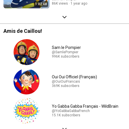
86K views
1 year ago
1:02:48
Amis de Caillou!
Sam le Pompier
@SamlePompier
996K subscribers
Oui Oui Officiel (Français)
@OuiOuiFrancais
369K subscribers
Yo Gabba Gabba Français - WildBrain
@YoGabbaGabbaFrench
15.1K subscribers