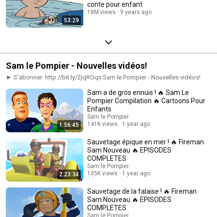
conte pour enfant
18M views
9 years ago
53:29
Sam le Pompier - Nouvelles vidéos!
► S'abonner: http://bit.ly/2jqROqx Sam le Pompier - Nouvelles vidéos!
Sam a de gros ennuis ! 🔥 Sam Le
Pompier Compilation 🔥 Cartoons Pour
Enfants
Sam le Pompier
141K views
1 year ago
1:56:45
Sauvetage épique en mer ! 🔥 Fireman
Sam Nouveau 🔥 EPISODES
COMPLETES
Sam le Pompier
105K views
1 year ago
2:23:34
Sauvetage de la falaise ! 🔥 Fireman
Sam Nouveau 🔥 EPISODES
COMPLETES
Sam le Pompier