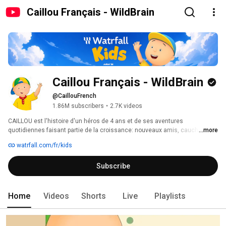
Caillou Français - WildBrain
Caillou Français - WildBrain
@CaillouFrench
1.86M subscribers
•
2.7K videos
CAILLOU est l'histoire d'un héros de 4 ans et de ses aventures 
quotidiennes faisant partie de la croissance: nouveaux amis, cauchemars, 
...more
visite chez le médecin, sa première journée à la garderie. 
watrfall.com/fr/kids
Subscribe
Home
Videos
Shorts
Live
Playlists