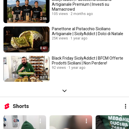
Artigianale Premium | Investi su
Mamacrowd
105 views
2 months ago
2:56
Panettone al Pistacchio Siciliano
Artigianale | SicilyAddict | Dolci di Natale
25K views
1 year ago
0:41
Black Friday SicilyAddict | BFCM Offerte
Prodotti Siciliani | Non Perdere!
92 views
1 year ago
0:17
Shorts