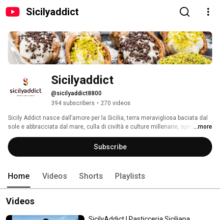
Sicilyaddict
Sicilyaddict
@sicilyaddict8800
394 subscribers
•
270 videos
Sicily Addict nasce dall’amore per la Sicilia, terra meravigliosa baciata dal 
sole e abbracciata dal mare, culla di civiltà e culture millenarie, spesso 
...more
soggetto prediletto di poeti e viaggiatori che ne hanno tramandato con i 
loro versi bellezza e contraddizioni. 
Subscribe
Home
Videos
Shorts
Playlists
Videos
SicilyAddict | Pasticceria Siciliana