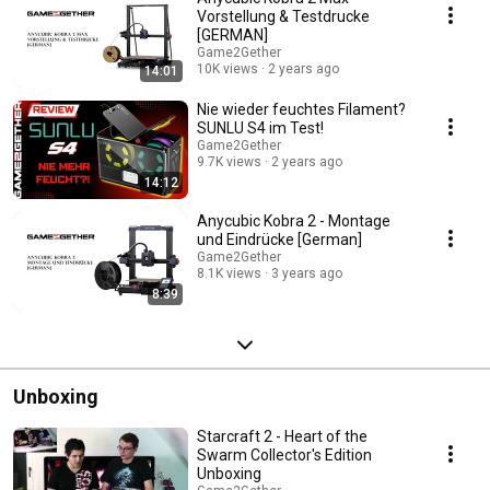
Vorstellung & Testdrucke
[GERMAN]
Game2Gether
10K views
2 years ago
14:01
Nie wieder feuchtes Filament?
SUNLU S4 im Test!
Game2Gether
9.7K views
2 years ago
14:12
Anycubic Kobra 2 - Montage
und Eindrücke [German]
Game2Gether
8.1K views
3 years ago
8:39
Unboxing
Starcraft 2 - Heart of the
Swarm Collector's Edition
Unboxing