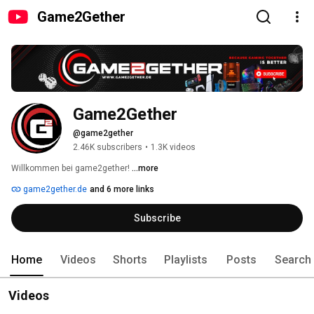
Game2Gether
Game2Gether
@game2gether
2.46K subscribers
•
1.3K videos
Willkommen bei game2gether! 
...more
game2gether.de
and 6 more links
Subscribe
Home
Videos
Shorts
Playlists
Posts
Search
Videos