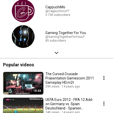
CappuchiMo
@CappuchimoYT
3.75K subscribers
Gaming Together For You
@GamingTogetherForYouLP
85 subscribers
Popular videos
The Cursed Crusade
Präsentation Gamescom 2011
Gameplay HD.m2t
39K views
14 years ago
18:48
UEFA Euro 2012 - FIFA 12 Add-
on Germany vs. Spain
Deutschland - Spanien
Gameplay
34K views
14 years ago