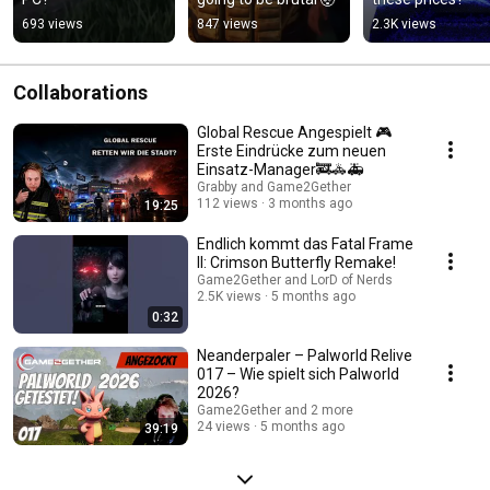
693 views
847 views
2.3K views
Collaborations
Global Rescue Angespielt 🎮
Erste Eindrücke zum neuen
Einsatz-Manager🚒🚓🚑
Grabby and Game2Gether
112 views
3 months ago
19:25
Endlich kommt das Fatal Frame
II: Crimson Butterfly Remake!
Game2Gether and LorD of Nerds
2.5K views
5 months ago
0:32
Neanderpaler – Palworld Relive
017 – Wie spielt sich Palworld
2026?
Game2Gether and 2 more
24 views
5 months ago
39:19