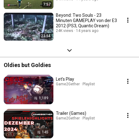
7:57
Beyond: Two Souls - 23
Minuten GAMEPLAY von der E3
2012 (PS3, Quantic Dream)
24K views
14 years ago
23:54
Oldies but Goldies
Let's Play
Game2Gether · Playlist
1,189
Trailer (Games)
Game2Gether · Playlist
145