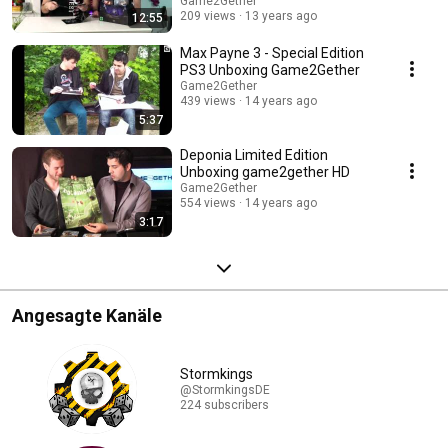
Game2Gether
209 views
13 years ago
12:55
Max Payne 3 - Special Edition
PS3 Unboxing Game2Gether
Game2Gether
439 views
14 years ago
5:37
Deponia Limited Edition
Unboxing game2gether HD
Game2Gether
554 views
14 years ago
3:17
Angesagte Kanäle
Stormkings
@StormkingsDE
224 subscribers