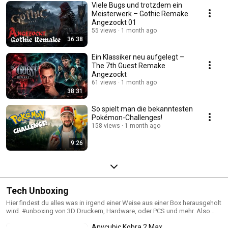
Viele Bugs und trotzdem ein
Meisterwerk – Gothic Remake
Angezockt 01
55 views
1 month ago
36:38
Ein Klassiker neu aufgelegt –
The 7th Guest Remake
Angezockt
61 views
1 month ago
38:31
So spielt man die bekanntesten
Pokémon-Challenges!
158 views
1 month ago
9:26
Tech Unboxing
Hier findest du alles was in irgend einer Weise aus einer Box herausgeholt
wird. #unboxing von 3D Druckern, Hardware, oder PCS und mehr. Also
packen wir es aus!
Anycubic Kobra 2 Max