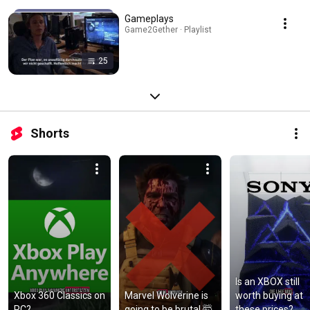
Gameplays
Game2Gether · Playlist
25
Shorts
Is an XBOX still 
Xbox 360 Classics on 
Marvel Wolverine is 
worth buying at 
PC?
going to be brutal 🤯
these prices?