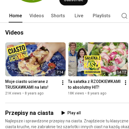
Home
Videos
Shorts
Live
Playlists
Videos
7:14
14:12
Moje ciasto ucierane z 
Ta sałatka z RZODKIEWKAMI 
TRUSKAWKAMI na lato!
to absolutny HIT!
21K views
•
8 years ago
18K views
•
8 years ago
Przepisy na ciasta
Play all
Najlepsze i sprawdzone przepisy na ciasta. Znajdziecie tu klasyczne
ciasta kruche, nie zabraknie też szarlotki i innych ciast na każdą okaz