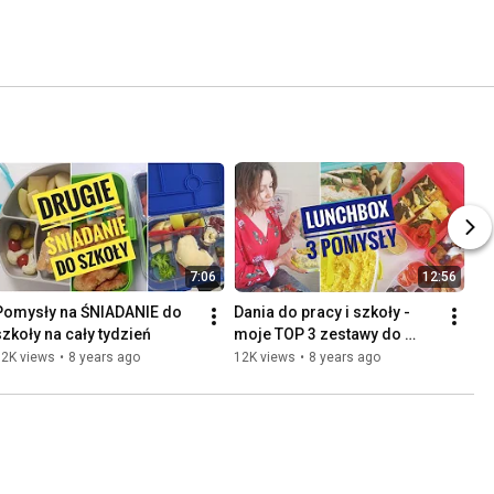
7:06
12:56
Pomysły na ŚNIADANIE do 
Dania do pracy i szkoły - 
szkoły na cały tydzień
moje TOP 3 zestawy do 
pudełek na lunch
32K views
•
8 years ago
12K views
•
8 years ago