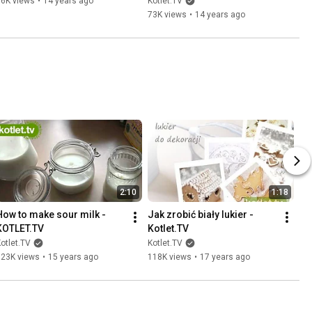
76K views
•
14 years ago
Kotlet.TV
73K views
•
14 years ago
2:10
1:18
How to make sour milk - 
Jak zrobić biały lukier - 
KOTLET.TV
Kotlet.TV
otlet.TV
Kotlet.TV
123K views
•
15 years ago
118K views
•
17 years ago