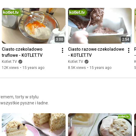
ie najlepsze przepisy na
3:00
2:54
Ciasto czekoladowo 
Ciasto razowe czekoladowe 
truflowe - KOTLET.TV
- KOTLET.TV
Kotlet.TV
Kotlet.TV
K
12K views
•
15 years ago
8.5K views
•
15 years ago
 kremem, torty w stylu
 wszystkie pyszne i ładne.