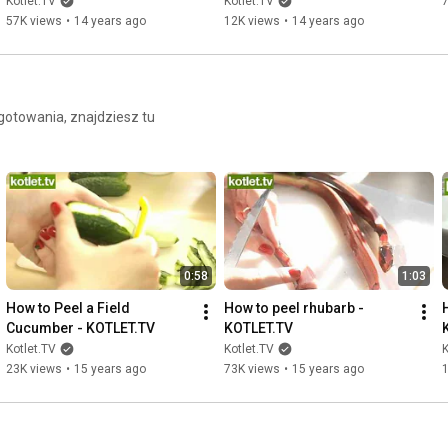
Kotlet.TV
Kotlet.TV
57K views
•
14 years ago
12K views
•
14 years ago
 gotowania, znajdziesz tu
0:58
1:03
How to Peel a Field 
How to peel rhubarb - 
Cucumber - KOTLET.TV
KOTLET.TV
Kotlet.TV
Kotlet.TV
K
23K views
•
15 years ago
73K views
•
15 years ago