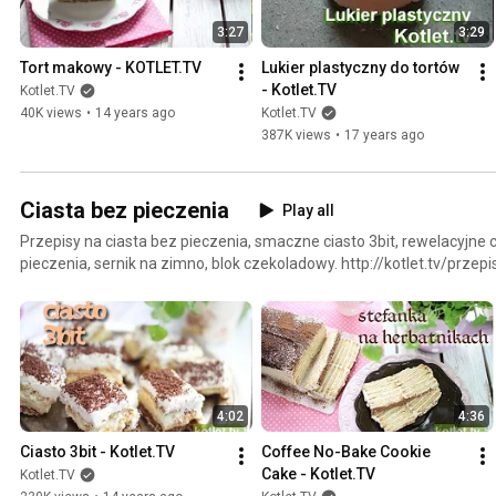
3:27
3:29
Tort makowy - KOTLET.TV
Lukier plastyczny do tortów 
- Kotlet.TV
Kotlet.TV
40K views
•
14 years ago
Kotlet.TV
387K views
•
17 years ago
Ciasta bez pieczenia
Play all
Przepisy na ciasta bez pieczenia, smaczne ciasto 3bit, rewelacyjne c
pieczenia, sernik na zimno, blok czekoladowy. http://kotlet.tv/przep
4:02
4:36
Ciasto 3bit - Kotlet.TV
Coffee No-Bake Cookie 
Cake - Kotlet.TV
Kotlet.TV