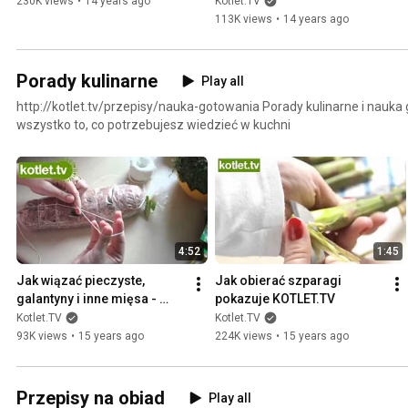
230K views
•
14 years ago
Kotlet.TV
113K views
•
14 years ago
Porady kulinarne
Play all
http://kotlet.tv/przepisy/nauka-gotowania Porady kulinarne i nauka
wszystko to, co potrzebujesz wiedzieć w kuchni
4:52
1:45
Jak wiązać pieczyste, 
Jak obierać szparagi 
galantyny i inne mięsa - 
pokazuje KOTLET.TV
KOTLET.TV
Kotlet.TV
Kotlet.TV
93K views
•
15 years ago
224K views
•
15 years ago
Przepisy na obiad
Play all