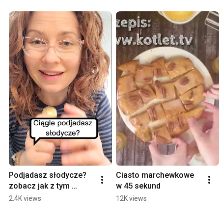
Podjadasz słodycze? 
Ciasto marchewkowe 
zobacz jak z tym 
w 45 sekund
pracować. fitebooki.pl 
2.4K views
12K views
❤️