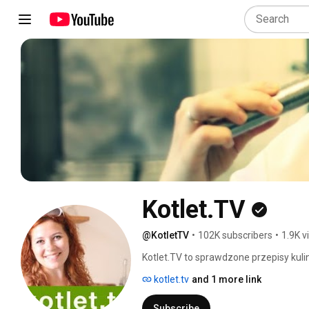
Kotlet.TV
@KotletTV
•
102K subscribers
•
1.9K v
Kotlet.TV to sprawdzone przepisy kulin
dobrze ugoszczeni - Paulina i Michał 
kotlet.tv
and 1 more link
Subscribe