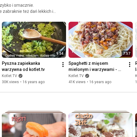
zybko i smacznie.
e zabraknie też dań lekkich i
9:54
7:57
Pyszna zapiekanka 
Spaghetti z mięsem 
warzywna od kotlet.tv
mielonym i warzywami - 
Kotlet.TV
Kotlet.TV
Kotlet.TV
K
30K views
•
16 years ago
41K views
•
16 years ago