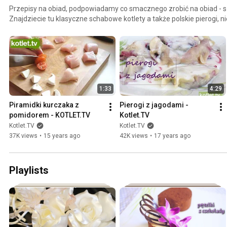
Przepisy na obiad, podpowiadamy co smacznego zrobić na obiad - s
Znajdziecie tu klasyczne schabowe kotlety a także polskie pierogi, ni
szybkich obiadów. http://kotlet.tv/kuchnia/danie-obiadowe
1:33
4:29
Piramidki kurczaka z 
Pierogi z jagodami - 
pomidorem - KOTLET.TV
Kotlet.TV
Kotlet.TV
Kotlet.TV
37K views
•
15 years ago
42K views
•
17 years ago
Playlists