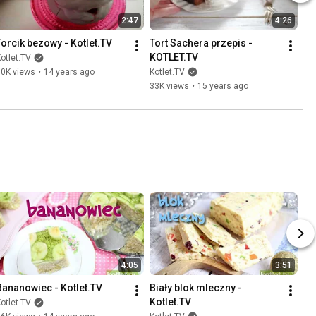
2:47
4:26
Torcik bezowy - Kotlet.TV
Tort Sachera przepis - 
KOTLET.TV
otlet.TV
10K views
•
14 years ago
Kotlet.TV
33K views
•
15 years ago
4:05
3:51
Bananowiec - Kotlet.TV
Biały blok mleczny - 
Kotlet.TV
otlet.TV