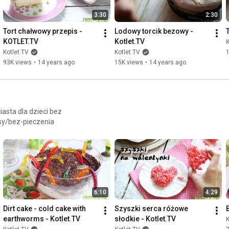
3:30
2:30
Tort chałwowy przepis - 
Lodowy torcik bezowy - 
KOTLET.TV
Kotlet.TV
K
Kotlet.TV
Kotlet.TV
93K views
•
14 years ago
15K views
•
14 years ago
iasta dla dzieci bez
isy/bez-pieczenia
6:10
4:29
Dirt cake - cold cake with 
Szyszki serca różowe 
earthworms - Kotlet.TV
słodkie - Kotlet.TV
K