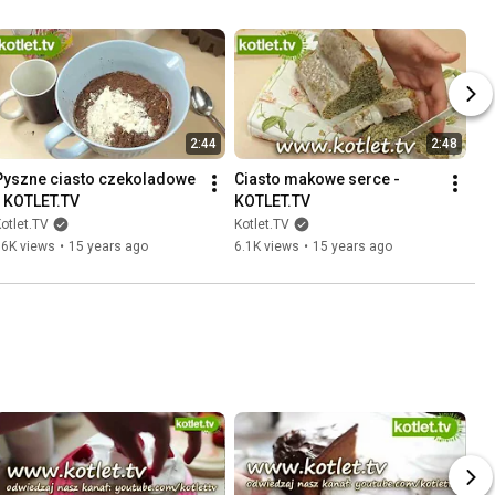
2:44
2:48
Pyszne ciasto czekoladowe 
Ciasto makowe serce - 
- KOTLET.TV
KOTLET.TV
otlet.TV
Kotlet.TV
56K views
•
15 years ago
6.1K views
•
15 years ago