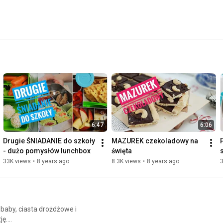
6:47
6:06
Drugie ŚNIADANIE do szkoły 
MAZUREK czekoladowy na 
- dużo pomysłów lunchbox
święta
33K views
•
8 years ago
8.3K views
•
8 years ago
 baby, ciasta drożdżowe i
ję.