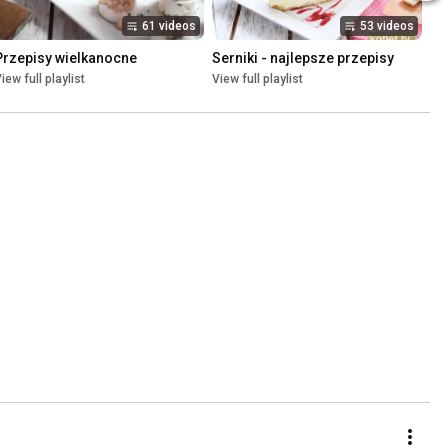
61 videos
53 videos
Przepisy wielkanocne
Serniki - najlepsze przepisy
iew full playlist
View full playlist