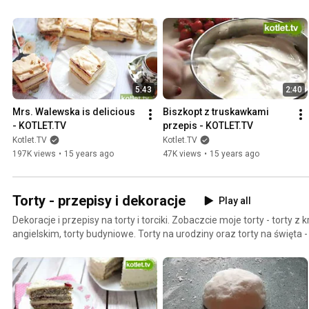
http://kotlet.tv/kuchnia/przepisy-kulinarne/desery-i-ciasta Zobaczc
ciasta
5:43
2:40
Mrs. Walewska is delicious 
Biszkopt z truskawkami 
- KOTLET.TV
przepis - KOTLET.TV
Kotlet.TV
Kotlet.TV
197K views
•
15 years ago
47K views
•
15 years ago
Torty - przepisy i dekoracje
Play all
Dekoracje i przepisy na torty i torciki. Zobaczcie moje torty - torty z
angielskim, torty budyniowe. Torty na urodziny oraz torty na święta -