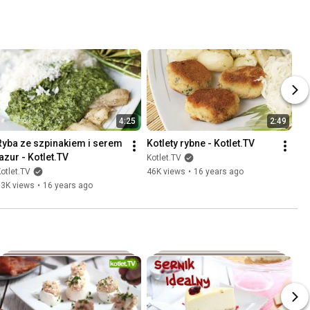
4:25
2:49
Ryba ze szpinakiem i serem 
Kotlety rybne - Kotlet.TV
lazur - Kotlet.TV
Kotlet.TV
otlet.TV
46K views
•
16 years ago
13K views
•
16 years ago