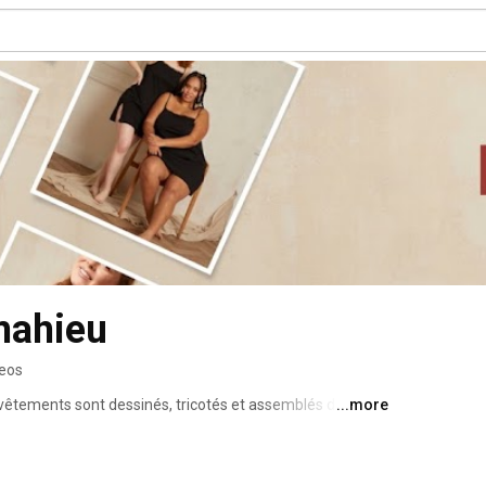
mahieu
deos
 vêtements sont dessinés, tricotés et assemblés dans nos 
...more
rance. Nous fabriquons t-shirts, sous-vêtements et 
e Maison Lemahieu... mais aussi pour de nombreuses 