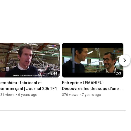
2:44
1:53
Lemahieu : fabricant et 
Entreprise LEMAHIEU : 
commerçant | Journal 20h TF1
Découvrez les dessous d'une 
réussite régionale.
831 views
•
6 years ago
376 views
•
7 years ago