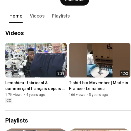
Home
Videos
Playlists
Videos
3:28
1:52
Lemahieu : fabricant & 
T-shirt bio Movember | Made in 
commerçant français depuis 
France - Lemahieu
1947
1.7K views
•
4 years ago
166 views
•
5 years ago
CC
Playlists