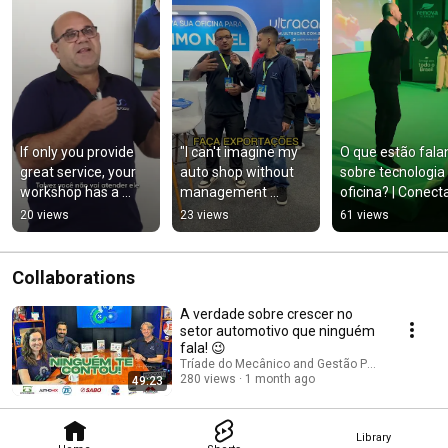
If only you provide 
"I can't imagine my 
O que estão fala
great service, your 
auto shop without 
sobre tecnologia 
workshop has a 
management 
oficina? | Conecta
problem
software" | Ultracar 
2026 #Shorts
20 views
23 views
61 views
client at Conecta 
2026 #Shorts
Collaborations
A verdade sobre crescer no
setor automotivo que ninguém
fala! 😉
Tríade do Mecânico and Gestão Para Oficinas
280 views
1 month ago
49:23
Library