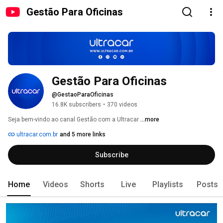
Gestão Para Oficinas
Gestão Para Oficinas
@GestaoParaOficinas
16.8K subscribers
•
370 videos
Seja bem-vindo ao canal Gestão com a Ultracar 
...more
ultracar.com.br
and 5 more links
Subscribe
Home
Videos
Shorts
Live
Playlists
Posts