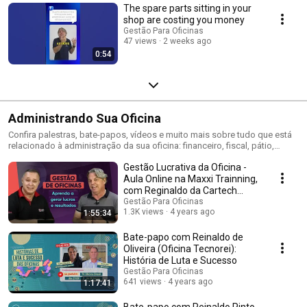
The spare parts sitting in your
shop are costing you money
Gestão Para Oficinas
47 views
2 weeks ago
0:54
Administrando Sua Oficina
Confira palestras, bate-papos, vídeos e muito mais sobre tudo que está
relacionado à administração da sua oficina: financeiro, fiscal, pátio,
pessoas e mais. Assista também os encontros do Fábio Moraes com
Gestão Lucrativa da Oficina -
donos de oficinas por todo o Brasil, como parte do projeto Histórias de
Luta e Sucesso com o Jornal Oficina Brasil
Aula Online na Maxxi Trainning,
com Reginaldo da Cartech
Automotive
Gestão Para Oficinas
1.3K views
4 years ago
1:55:34
Bate-papo com Reinaldo de
Oliveira (Oficina Tecnorei):
História de Luta e Sucesso
Gestão Para Oficinas
641 views
4 years ago
1:17:41
Bate-papo com Reinaldo Pinto