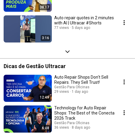
38:17
Auto repair quotes in 2 minutes
with AI | Ultracar #Shorts
77 views
5 days ago
3:16
Dicas de Gestão Ultracar
Auto Repair Shops Don't Sell
Repairs. They Sell Trust!
Gestão Para Oficinas
29 views
1 day ago
12:49
Technology for Auto Repair
Shops: The Best of the Conecta
2026 Track
Gestão Para Oficinas
36 views
8 days ago
6:48