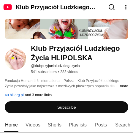
Klub Przyjaciół Ludzkiego
Życia HLIPOLSKA
Klub Przyjaciół Ludzkiego 
Życia HLIPOLSKA
@klubprzyjacioludzkiegozycia
541 subscribers
•
283 videos
Fundacja Human Life International - Polska - Klub Przyjaciół Ludzkiego 
Życia powstały jako najszersze z możliwych płaszczyzn poparcia dla idei 
...more
obrony życia i chrześcijańskiej moralności, ze szczególnym zwróceniem 
hli.org.pl
and 3 more links
uwagi na ochronę rodziny. Jest też przestrzenią pomocy dla kobiet w ciąży, 
samotnych matek, rodzin w sytuacji kryzysowej. Więcej nastronie 
Subscribe
www.hli.org.pl 
Home
Videos
Shorts
Playlists
Posts
Search