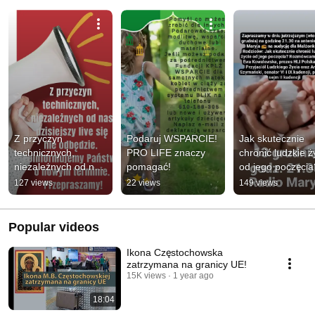
Z przyczyn 
Podaruj WSPARCIE! 
Jak skutecznie 
technicznych, 
PRO LIFE znaczy 
chronić ludzkie ży
niezależnych od nas 
pomagać!
od jego poczęcia? 
dzisiejszy live się nie 
Ewa Kowalewska
127 views
22 views
149 views
odbędzie. 
21.30 Radio Mary
Przepraszamy KPLZ
13.12
Popular videos
Ikona Częstochowska
zatrzymana na granicy UE!
15K views
1 year ago
18:04