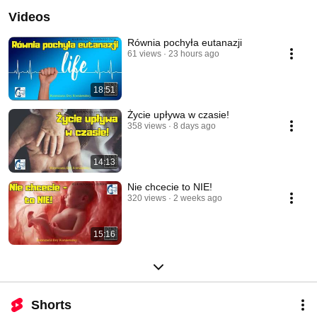
Videos
Równia pochyła eutanazji
61 views
23 hours ago
18:51
Życie upływa w czasie!
358 views
8 days ago
14:13
Nie chcecie to NIE!
320 views
2 weeks ago
15:16
Shorts