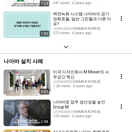
341 views
6 years ago
1:13
벽면녹화 시스템 나아바의 공기
정화효율, 일반 그린월과 다른 이
유?
나아바코리아(NAAVA KOREA)
573 views
6 years ago
1:02
나아바 설치 사례
미국 디자인회사 M Moser의 사
무공간 혁신
나아바코리아(NAAVA KOREA)
1.2K views
6 years ago
0:57
나아바로 업무 생산성을 높인
Group M
나아바코리아(NAAVA KOREA)
129 views
6 years ago
1:34
실내수직정원 나아바, 한켄경제