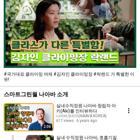
#국가대표 클라이밍 여제 #김자인 클라이밍장 #락랜드 가 특별한 이
유!
스마트그린월 나아바 소개
실내수직정원 나아바 창립자 아
키(Aki)를 인터뷰하다
나아바코리아(NAAVA KOREA)
617 views
6 years ago
2:06
실내 수직정원 나아바, 호흡기질