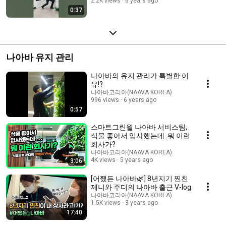
2.2K views
6 years ago
0:37
나아바 유지 관리
나아바의 유지 관리가 특별한 이
유!?
나아바코리아(NAAVA KOREA)
996 views
6 years ago
0:57
스마트그린월 나아바 서비스팀,
식물 좋아서 입사했는데..뭐 이런
회사가?
나아바코리아(NAAVA KOREA)
4K views
5 years ago
3:06
[어쨌든 나아바🌿] 8년지기 찐친
제니와 주디의 나아바 출근 V-log
나아바코리아(NAAVA KOREA)
1.5K views
3 years ago
17:40