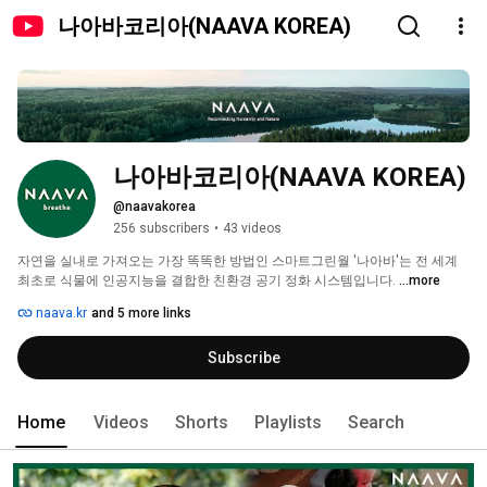
나아바코리아(NAAVA KOREA)
나아바코리아(NAAVA KOREA)
@naavakorea
256 subscribers
•
43 videos
자연을 실내로 가져오는 가장 똑똑한 방법인 스마트그린월 '나아바'는 전 세계 
최초로 식물에 인공지능을 결합한 친환경 공기 정화 시스템입니다. 
...more
naava.kr
and 5 more links
Subscribe
Home
Videos
Shorts
Playlists
Search