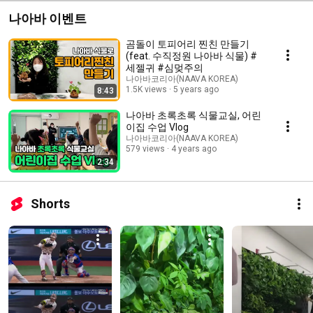
나아바 이벤트
곰돌이 토피어리 찐친 만들기
(feat. 수직정원 나아바 식물) #
세젤귀 #심멎주의
나아바코리아(NAAVA KOREA)
1.5K views
5 years ago
8:43
나아바 초록초록 식물교실, 어린
이집 수업 Vlog
나아바코리아(NAAVA KOREA)
579 views
4 years ago
2:34
Shorts