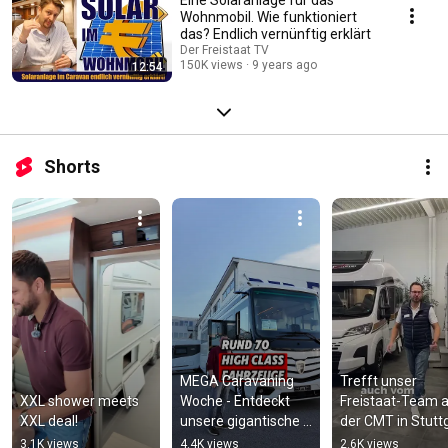
Wohnmobil. Wie funktioniert
das? Endlich vernünftig erklärt
Der Freistaat TV
150K views
9 years ago
12:54
Shorts
MEGA Caravaning 
Trefft unser 
XXL shower meets 
Woche - Entdeckt 
Freistaat-Team a
XXL deal!
unsere gigantische 
der CMT in Stuttg
Ausstellung!
3.1K views
4.4K views
2.6K views