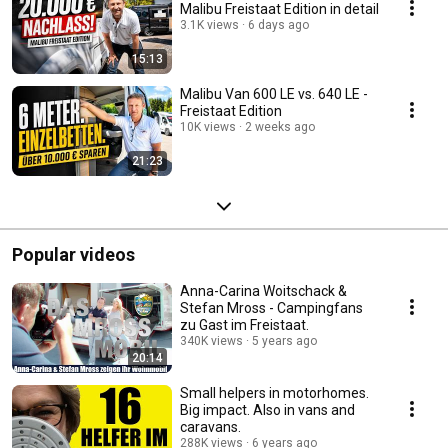
Malibu Freistaat Edition in detail
3.1K views
6 days ago
15:13
Malibu Van 600 LE vs. 640 LE -
Freistaat Edition
10K views
2 weeks ago
21:23
Popular videos
Anna-Carina Woitschack &
Stefan Mross - Campingfans
zu Gast im Freistaat.
340K views
5 years ago
20:14
Small helpers in motorhomes.
Big impact. Also in vans and
caravans.
288K views
6 years ago