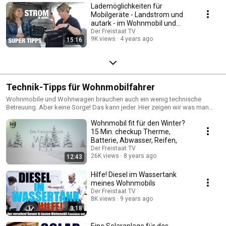
Lademöglichkeiten für
Mobilgeräte - Landstrom und
autark - im Wohnmobil und
Wohnwagen.
Der Freistaat TV
9K views
4 years ago
15:16
Technik-Tipps für Wohnmobilfahrer
Wohnmobile und Wohnwagen brauchen auch ein wenig technische
Betreuung. Aber keine Sorge! Das kann jeder. Hier zeigen wir was man
wissen sollte.
Wohnmobil fit für den Winter?
15 Min. checkup Therme,
Batterie, Abwasser, Reifen,
Der Freistaat TV
26K views
8 years ago
12:43
Hilfe! Diesel im Wassertank
meines Wohnmobils
Der Freistaat TV
8K views
9 years ago
3:18
Eine Solaranlage für das