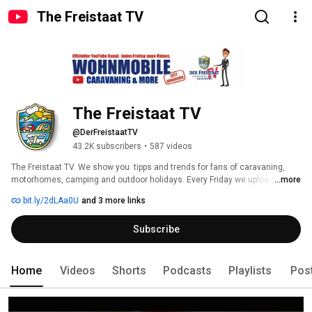
The Freistaat TV
The Freistaat TV
@DerFreistaatTV
43.2K subscribers
•
587 videos
The Freistaat TV. We show you  tipps and trends for fans of caravaning, 
motorhomes, camping and outdoor holidays. Every Friday we upload a new 
...more
video. Stay tuned. 
bit.ly/2dLAa0U
and 3 more links
Subscribe
Home
Videos
Shorts
Podcasts
Playlists
Pos