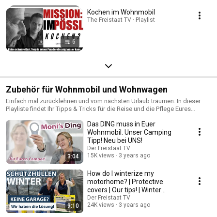
Kochen im Wohnmobil
The Freistaat TV · Playlist
6
Zubehör für Wohnmobil und Wohnwagen
Einfach mal zurücklehnen und vom nächsten Urlaub träumen. In dieser
Playliste findet Ihr Tipps & Tricks für die Reise und die Pflege Eures
Wohnmobils. Viel Spaß.
Das DING muss in Euer
Wohnmobil. Unser Camping
Tipp! Neu bei UNS!
Der Freistaat TV
15K views
3 years ago
3:04
How do I winterize my
motorhome? | Protective
covers | Our tips! | Winter
accessories ❄
Der Freistaat TV
24K views
3 years ago
9:10