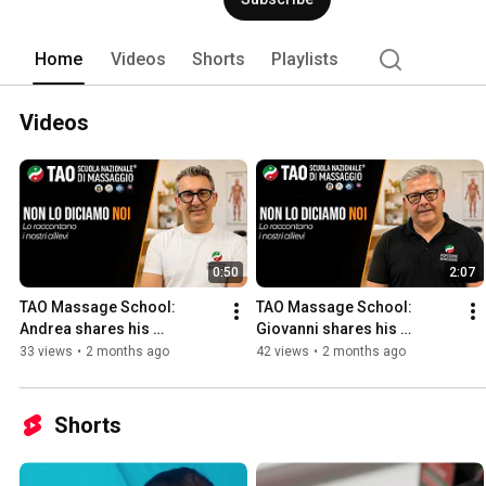
Home
Videos
Shorts
Playlists
Videos
0:50
2:07
TAO Massage School: 
TAO Massage School: 
Andrea shares his 
Giovanni shares his 
experience
experience
33 views
•
2 months ago
42 views
•
2 months ago
Shorts