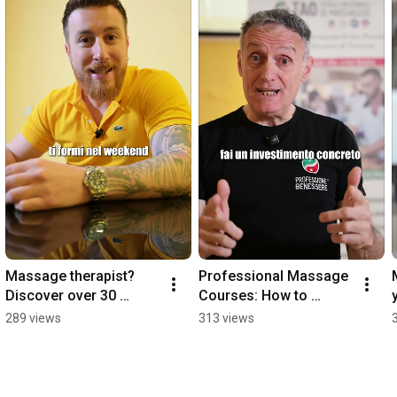
Massage therapist? 
Professional Massage 
Discover over 30 
Courses: How to 
Taoist courses.
Choose the Right One
289 views
313 views