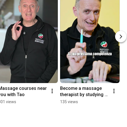
Massage courses near 
Become a massage 
you with Tao
therapist by studying 
on weekends
301 views
135 views