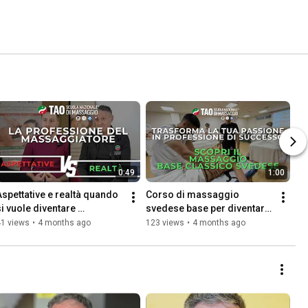
0:49
1:00
Aspettative e realtà quando 
Corso di massaggio 
si vuole diventare 
svedese base per diventare 
massaggiatore.
massaggiatore
41 views
•
4 months ago
123 views
•
4 months ago