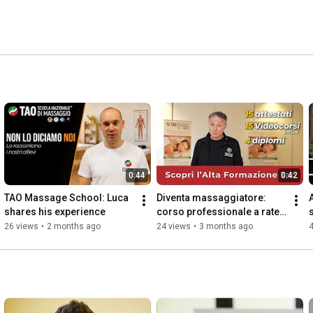
0:44
0:42
TAO Massage School: Luca 
Diventa massaggiatore: 
shares his experience
corso professionale a rate 
tasso zero
26 views
•
2 months ago
24 views
•
3 months ago