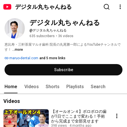
デジタル丸ちゃんねる
デジタル丸ちゃんねる
@デジタル丸ちゃんねる
635 subscribers
•
36 videos
恵比寿・三軒茶屋マルオ歯科 院長の丸尾勝一郎によるYouTubeチャンネルで
す！ 
...more
maruo-dental.com
and 5 more links
Subscribe
Home
Videos
Shorts
Playlists
Search
Videos
【オールオン４】ボロボロの歯
が1日でここまで変わる！手術
から完成まで全部見せます
398 views
4 months ago