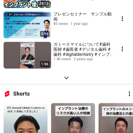
29:13
プレゼンセミナー サンプル動
画
80 views
1 year ago
0:56
ガミースマイルについて#歯科
医師 #歯医者 #デジタル歯科 #
歯科 #digitaldentistry #インプ
ラント #審美歯科 #美容歯科
1.4K views
2 years ago
1:06
Shorts