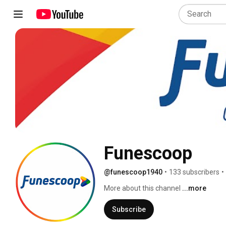
Funescoop
@funescoop1940
•
133 subscribers
•
More about this channel
...more
Subscribe