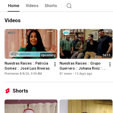
Home
Videos
Shorts
Videos
Upcoming
56:15
Nuestras Raices :: Patricia 
Nuestras Raices :: Grupo 
Gomez :: José Luis Riveras.
Guerrero :: Johana Riviz :: 
Los Gringos :: Patricia 
Premieres 8/8/26, 9:00 AM
81 views
•
12 days ago
Gomez :: Iago Junco.
Shorts