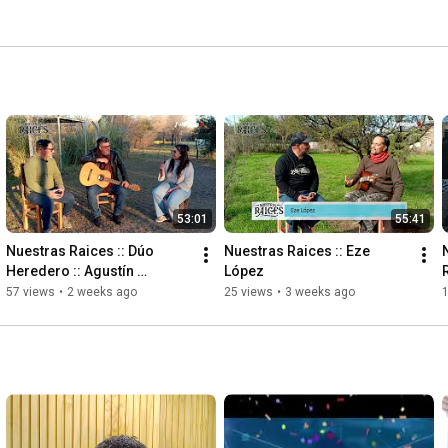
53:01
55:41
Nuestras Raices :: Dúo 
Nuestras Raices :: Eze 
Heredero :: Agustín 
López
Vargetto
57 views
•
2 weeks ago
25 views
•
3 weeks ago