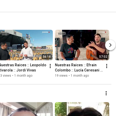
56:18
57:02
Nuestras Raices :: Leopoldo 
Nuestras Raices :: Efrain 
Rivarola :: Jordi Vivas
Colombo :: Lucía Ceresani :: 
Cristian Capurelli
13 views
•
1 month ago
19 views
•
1 month ago