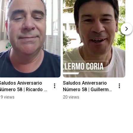
Saludos Aniversario 
Saludos Aniversario 
Número 58 | Ricardo 
Número 58 | Guillermo 
Ravaglia
Coria
19 views
20 views