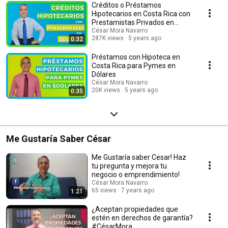
le asesoro.
Créditos o Préstamos
Hipotecarios en Costa Rica con
Prestamistas Privados en
Dólares
César Mora Navarro
287K views
5 years ago
0:32
Préstamos con Hipoteca en
Costa Rica para Pymes en
Dólares
César Mora Navarro
20K views
5 years ago
0:35
Me Gustaría Saber César
Me Gustaría saber Cesar! Haz
tu pregunta y mejora tu
negocio o emprendimiento!
César Mora Navarro
65 views
7 years ago
1:21
¿Aceptan propiedades que
estén en derechos de garantía?
#CésarMora