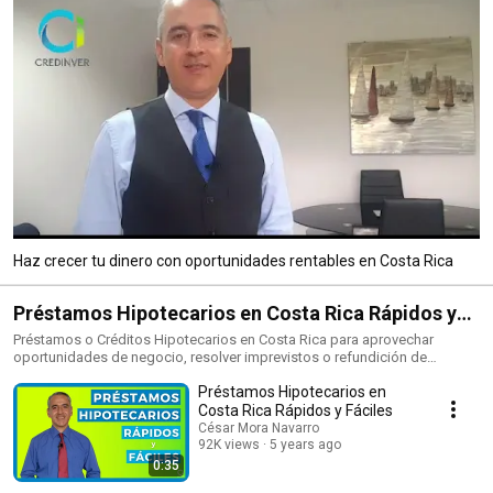
Haz crecer tu dinero con oportunidades rentables en Costa Rica
Préstamos Hipotecarios en Costa Rica Rápidos y
Fáciles
Préstamos o Créditos Hipotecarios en Costa Rica para aprovechar
oportunidades de negocio, resolver imprevistos o refundición de
créditos entre otros. Disponibles dos opciones a saber: 1-Préstamos
Préstamos Hipotecarios en
hipotecarios con Prestamistas con cuotas mensuales desde $500 por
cada $50.000 solicitados con plazos desde 12 meses hasta 36 meses o
Costa Rica Rápidos y Fáciles
más. 2-Préstamos o Créditos Hipotecarios Rápidos y Fáciles con cuotas
César Mora Navarro
mensuales de ¢9.650.00 entre amortización e intereses por cada millón
92K views
5 years ago
de préstamo solicitado desde ¢15.000.000.00 en Adelante. Contácteme
0:35
ya al (506) 8387-1235 o al correo cesarmn@credinvercr.com y con gusto