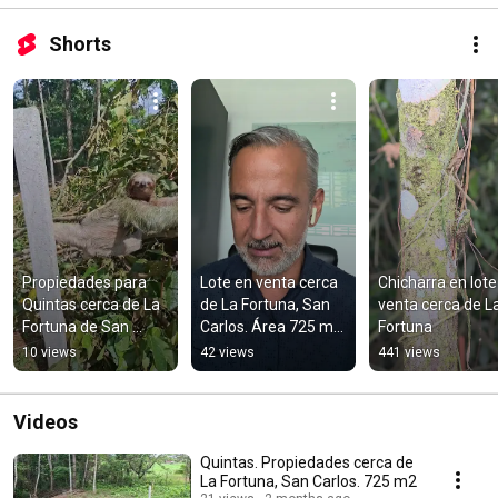
Shorts
Propiedades para 
Lote en venta cerca 
Chicharra en lote 
Quintas cerca de La 
de La Fortuna, San 
venta cerca de La
Fortuna de San 
Carlos. Área 725 m2 
Fortuna
Carlos. El Perezoso 
y precio asombroso
10 views
42 views
441 views
es Gratis!
Videos
Quintas. Propiedades cerca de
La Fortuna, San Carlos. 725 m2