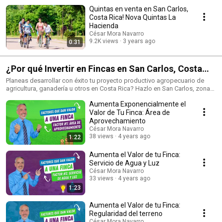
Quintas en venta en San Carlos,
Costa Rica! Nova Quintas La
Hacienda
César Mora Navarro
9.2K views
3 years ago
0:31
¿Por qué Invertir en Fincas en San Carlos, Costa
Rica?
Planeas desarrollar con éxito tu proyecto productivo agropecuario de
agricultura, ganadería u otros en Costa Rica? Hazlo en San Carlos, zona
norte de Costa Rica. Mira en ésta lista de reproducción vídeos prácticos,
Aumenta Exponencialmente el
actualizados y cortos (pildoras o nuggets), que consideran diferentes
aspectos, físicos, técnicos, productivos, legales y más en la opinión de
Valor de Tu Finca: Área de
Ingenieros Agrónomos experimentados, que te permitirán conocer más
Aprovechamiento
las fincas de San Carlos y Costa Rica para que tengas más y mejores
César Mora Navarro
elementos de juicio para tomar la decisión acertada de inversión. Recibe
38 views
4 years ago
1:22
Bonus 🆓: Obtiene una Asesoría Gratuita de 30 minutos al contactarme y
te brindaré información necesaria para gestionar tu inversión en fincas en
Aumenta el Valor de tu Finca:
Costa Rica! 💸 Contáctame al 📲 8387-1235 o directamente por
Servicio de Agua y Luz
Whatsapp: http://bit.ly/QuieroInfoWapp. César Mora Navarro Asesor
César Mora Navarro
Financiero e Inmobiliario Propietario de CREDINVER Inscrito en SUGEF
33 views
4 years ago
Afiliado 2717 CCCBR Mi sitio de Préstamos e Inversiones:
1:23
https://bit.ly/3ejGD1P Mi sitio de Bienes Raíces: https://bit.ly/3tjgk1u Mi
canal de YouTube: https://bit.ly/3aTCfoR
Aumenta el Valor de tu Finca:
Regularidad del terreno
César Mora Navarro