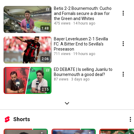
Betis 2-2 Bournemouth: Cucho
and Fornals secure a draw for
the Green and Whites
475 views
14 hours ago
1:48
Bayer Leverkusen 2-1 Sevilla
FC: A Bitter End to Sevilla's
Preseason
711 views
19 hours ago
2:06
ED DEBATE | Is selling Juanlu to
Bournemouth a good deal?
87 views
3 days ago
2:15
Shorts