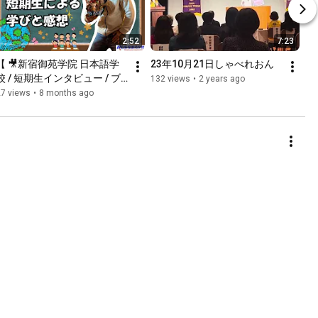
2:52
7:23
【 🎥新宿御苑学院 日本語学
23年10月21日しゃべれおん
校 / 短期生インタビュー / ブ
132 views
•
2 years ago
ラジル 】
27 views
•
8 months ago