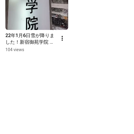
22年1月6日雪が降りま
した！新宿御苑学院 日
本語学校 最寄り駅から
104 views
徒歩3分 東京の新宿にあ
る日本語学校