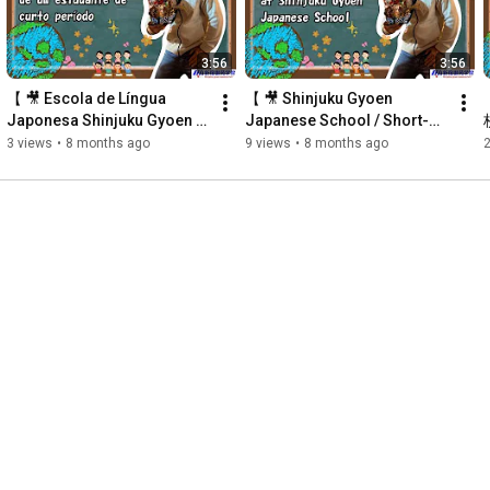
3:56
3:56
【 🎥 Escola de Língua 
【 🎥 Shinjuku Gyoen 
Japonesa Shinjuku Gyoen / 
Japanese School / Short-
Entrevista com Estudante de 
Term Student Interview / 
3 views
•
8 months ago
9 views
•
8 months ago
Curto Período / Brasil 】
Brazil 】