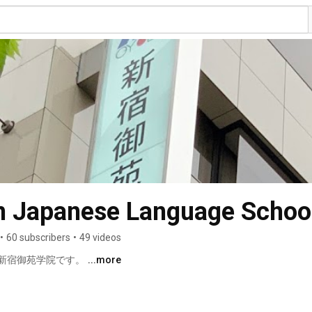
n Japanese Language Schoo
•
60 subscribers
•
49 videos
新宿御苑学院です。 
...more