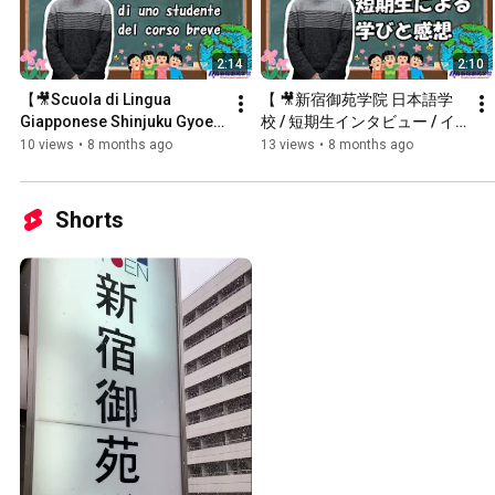
2:14
2:10
【🎥Scuola di Lingua 
【 🎥新宿御苑学院 日本語学
Giapponese Shinjuku Gyoen 
校 / 短期生インタビュー / イ
/ Intervista a uno studente 
タリア 】
10 views
•
8 months ago
13 views
•
8 months ago
del corso breve / Italia】
Shorts