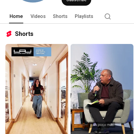
indicadores  y datos confiables conect
análisis de datos basados en algoritmos
Home
Videos
Shorts
Playlists
Shorts