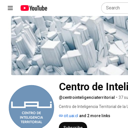
Centro de Intel
@centrointeligenciaterritorial
•
37 su
Centro de Inteligencia Territorial de l
de diversas disciplinas. Dedicados a  la
cit.uai.cl
and 2 more links
desarrollar herramientas y  soluciones 
Matriz Humana de Bienestar Territori
Subscribe