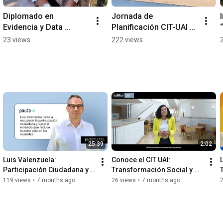
Diplomado en 
Jornada de 
Evidencia y Data 
Planificación CIT-UAI 
Territorial de CIT-UAI
2026
23 views
222 views
25:39
2:02
Luis Valenzuela: 
Conoce el CIT UAI: 
Participación Ciudadana y 
Transformación Social y 
el miedo que se reduce la 
Matriz de Bienestar 
119 views
•
7 months ago
26 views
•
7 months ago
vida en las ciudades
Humano