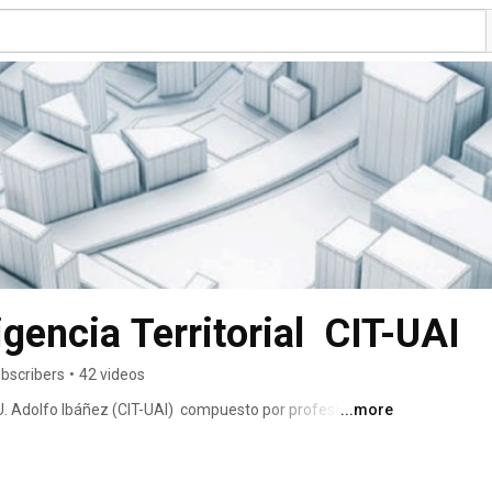
igencia Territorial  CIT-UAI
bscribers
•
42 videos
a U. Adolfo Ibáñez (CIT-UAI)  compuesto por profesionales 
...more
 investigación científica aplicada, con el propósito de 
a problemas territoriales complejos. El CIT-UAI creó la 
al (MBHT), un sistema de información compuesto por 