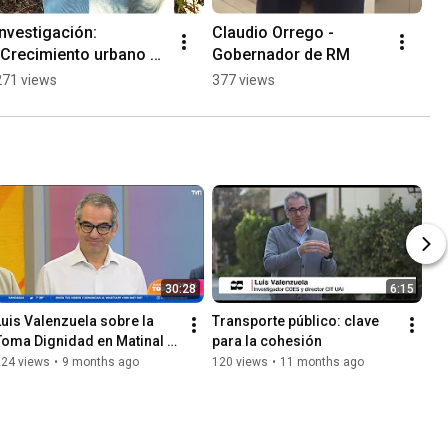
Investigación: 
Claudio Orrego - 
“Crecimiento urbano en 
Gobernador de RM
tiempos de pandemia 
271 views
377 views
en Puerto Varas"
30:28
6:15
Luis Valenzuela sobre la 
Transporte público: clave 
Toma Dignidad en Matinal 
para la cohesión
BDAT TVN
224 views
•
9 months ago
120 views
•
11 months ago