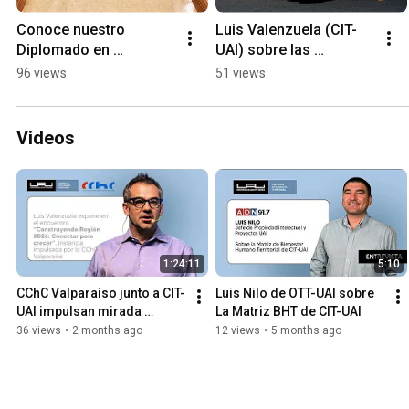
Conoce nuestro 
Luis Valenzuela (CIT-
Diplomado en 
UAI) sobre las 
Evidencia de Data 
decisiones territoriales 
96 views
51 views
Territorial realizado por 
que definen las 
CIT-UAI
ciudades.
Videos
1:24:11
5:10
CChC Valparaíso junto a CIT-
Luis Nilo de OTT-UAI sobre 
UAI impulsan mirada 
La Matriz BHT de CIT-UAI
territorial
36 views
•
2 months ago
12 views
•
5 months ago