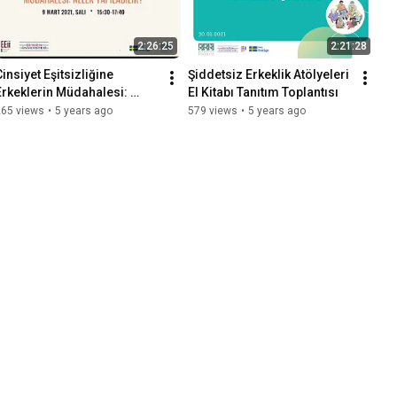
2:26:25
2:21:28
insiyet Eşitsizliğine 
Şiddetsiz Erkeklik Atölyeleri 
Erkeklerin Müdahalesi: 
El Kitabı Tanıtım Toplantısı
Neler Yapılabilir?
265 views
•
5 years ago
579 views
•
5 years ago