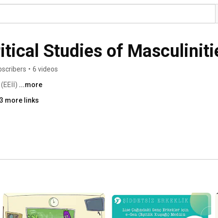
ritical Studies of Masculiniti
bscribers
•
6 videos
 (EEİİ) 
...more
3 more links