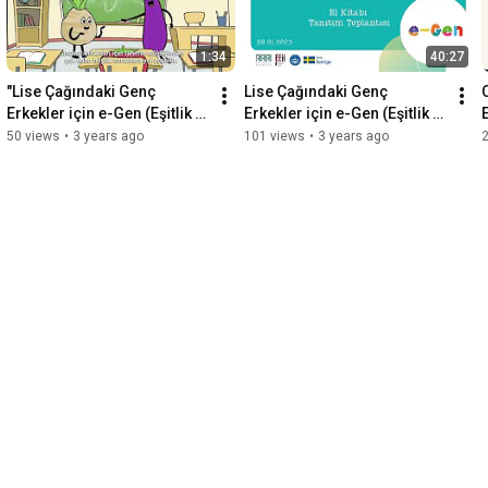
1:34
40:27
"Lise Çağındaki Genç 
Lise Çağındaki Genç 
C
Erkekler için e-Gen (Eşitlik 
Erkekler için e-Gen (Eşitlik 
Kuşağı) Modülü" Tanıtım 
Kuşağı) Modülü Tanıtım 
50 views
•
3 years ago
101 views
•
3 years ago
Videosu
Toplantısı (28.01.2023)