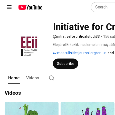
Initiative for C
@initiativeforcriticalstudi33
•
156 su
Eleştirel Erkeklik İncelemeleri İnisiyatifi
masculinitiesjournal.org/en-us
and 
Subscribe
Home
Videos
Videos