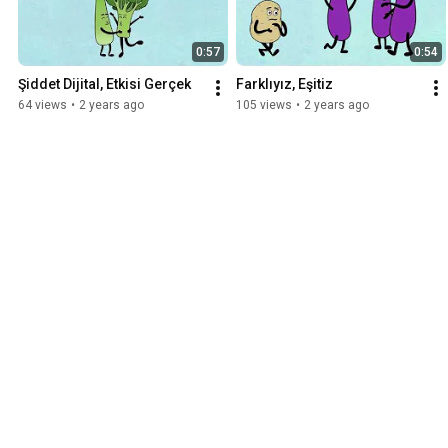
0:57
0:54
Şiddet Dijital, Etkisi Gerçek
Farklıyız, Eşitiz
64 views
•
2 years ago
105 views
•
2 years ago