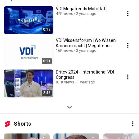
VDI Megatrends Mobilität
47K views
2 years ago
0:19
VDI Wissensforum | Wo Wissen
Karriere macht | Megatrends
16K views
2 years ago
0:21
Dritev 2024 - International VDI
Congress
9.1K views
1 year ago
2:43
Shorts