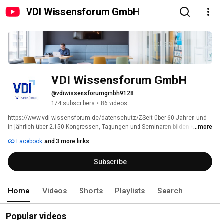
VDI Wissensforum GmbH
VDI Wissensforum GmbH
@vdiwissensforumgmbh9128
174 subscribers
•
86 videos
https://www.vdi-wissensforum.de/datenschutz/ZSeit über 60 Jahren und 
in jährlich über 2.150 Kongressen, Tagungen und Seminaren bilden wir 
...more
Ingenieure und technische Fachkräfte weiter. Wir sind erster 
Facebook
and 3 more links
Ansprechpartner, wenn es darum geht persönliche Kompetenzen 
nachhaltig zu fördern. Über 37.000 Teilnehmer bilden sich deshalb mit Hilfe 
Subscribe
unseres Angebots jedes Jahr weiter. 
Home
Videos
Shorts
Playlists
Search
Popular videos