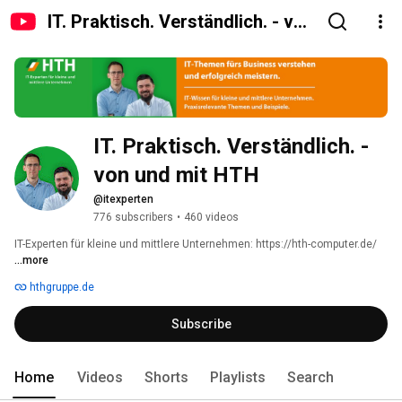
IT. Praktisch. Verständlich. - von
und mit HTH
IT. Praktisch. Verständlich. - 
von und mit HTH
@itexperten
776 subscribers
•
460 videos
IT-Experten für kleine und mittlere Unternehmen: https://hth-computer.de/ 
...more
hthgruppe.de
Subscribe
Home
Videos
Shorts
Playlists
Search