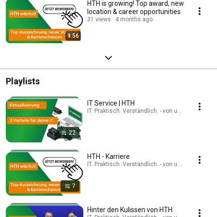
HTH is growing! Top award, new
location & career opportunities
31 views
4 months ago
9:56
Playlists
IT Service | HTH
IT. Praktisch. Verständlich. - von und mit HTH · Pl
22
HTH - Karriere
IT. Praktisch. Verständlich. - von und mit HTH · Pl
7
Hinter den Kulissen von HTH