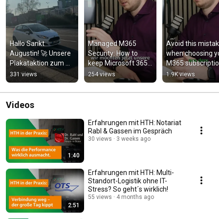
Hallo Sankt 
Managed M365 
Avoid this mistak
Augustin! 🚀 Unsere 
Security: How to 
when choosing yo
Plakataktion zum 
keep Microsoft 365 
M365 subscriptio
Standortwechsel
tenants truly secure
331 views
254 views
1.9K views
Videos
Erfahrungen mit HTH: Notariat
Rabl & Gassen im Gespräch
30 views
3 weeks ago
1:40
Erfahrungen mit HTH: Multi-
Standort-Logistik ohne IT-
Stress? So geht´s wirklich!
55 views
4 months ago
2:51